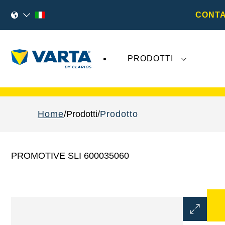
CONTA
PRODOTTI
I recenti sviluppi di
Varta AG
non hanno alcu
Home
Prodotti
Prodotto
PROMOTIVE SLI 600035060
Aprire
la