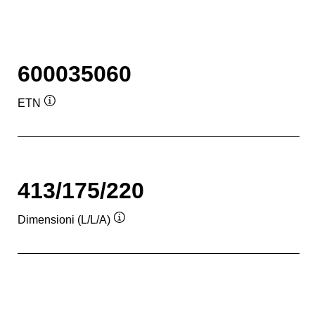
600035060
ETN
Descrizione
comando
413/175/220
Dimensioni (L/L/A)
Descrizione
comando