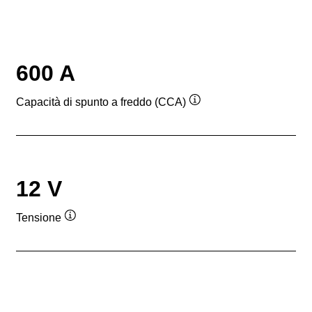
600 A
Capacità di spunto a freddo (CCA)
Descrizione
comando
12 V
Tensione
Descrizione
comando