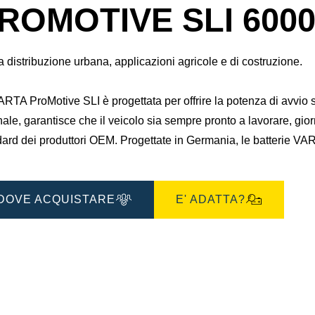
finestra
ROMOTIVE SLI 6000
di
dialogo
gine
dell'immagine
a distribuzione urbana, applicazioni agricole e di costruzione.
RTA ProMotive SLI è progettata per offrire la potenza di avvio 
nale, garantisce che il veicolo sia sempre pronto a lavorare, gio
ard dei produttori OEM. Progettate in Germania, le batterie VART
DOVE ACQUISTARE
E' ADATTA?