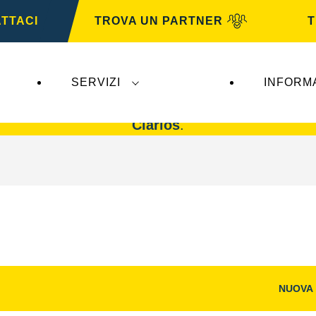
TTACI
TROVA UN PARTNER
T
SERVIZI
INFORM
n impatto su
VARTA Automotive
. Le batterie
VAR
Clarios
.
NUOVA
Aprire
la