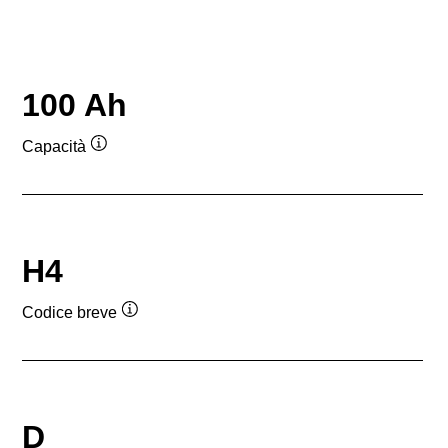
100 Ah
Capacità
Descrizione
comando
H4
Codice breve
Descrizione
comando
D