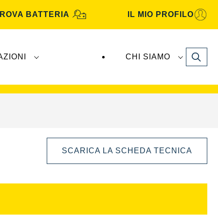
ROVA BATTERIA
IL MIO PROFILO
Search
AZIONI
CHI SIAMO
TA Automotive
sono prodotte e distribuite da
SCARICA LA SCHEDA TECNICA
Aprire
la