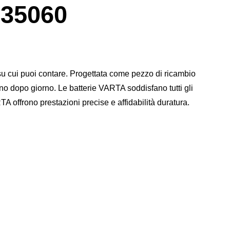
finestra
35060
di
dialogo
dell'immagine
su cui puoi contare. Progettata come pezzo di ricambio
rno dopo giorno. Le batterie VARTA soddisfano tutti gli
A offrono prestazioni precise e affidabilità duratura.