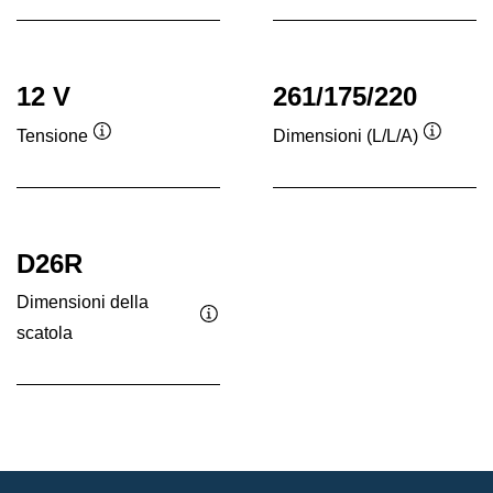
comando
comando
12 V
261/175/220
Tensione
Dimensioni (L/L/A)
Descrizione
Descriz
comando
coman
D26R
Dimensioni della
scatola
Descrizione
comando