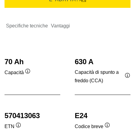
Specifiche tecniche
Vantaggi
70 Ah
630 A
Capacità di spunto a
Capacità
Descrizione
freddo (CCA)
Des
comando
co
570413063
E24
ETN
Codice breve
Descrizione
Descrizione