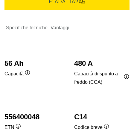
E' ADATTA?
Specifiche tecniche
Vantaggi
56 Ah
480 A
Capacità di spunto a
Capacità
Descrizione
freddo (CCA)
Des
comando
co
556400048
C14
ETN
Codice breve
Descrizione
Descrizione