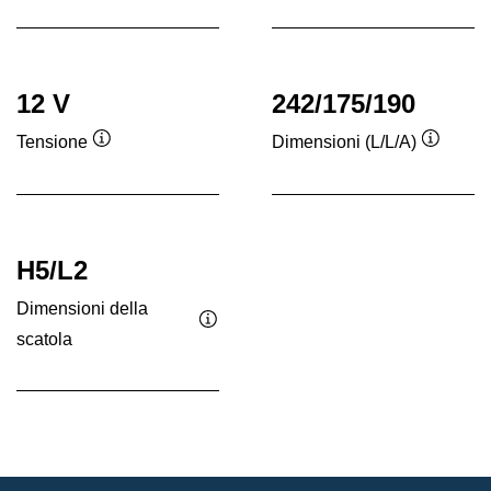
comando
comando
12 V
242/175/190
Tensione
Dimensioni (L/L/A)
Descrizione
Descriz
comando
coman
H5/L2
Dimensioni della
scatola
Descrizione
comando