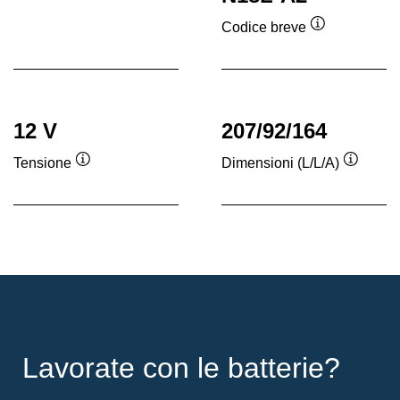
Descrizione
comando
Codice breve
Descrizione
comando
12 V
207/92/164
Tensione
Dimensioni (L/L/A)
Descrizione
Descriz
comando
coman
Lavorate con le batterie?