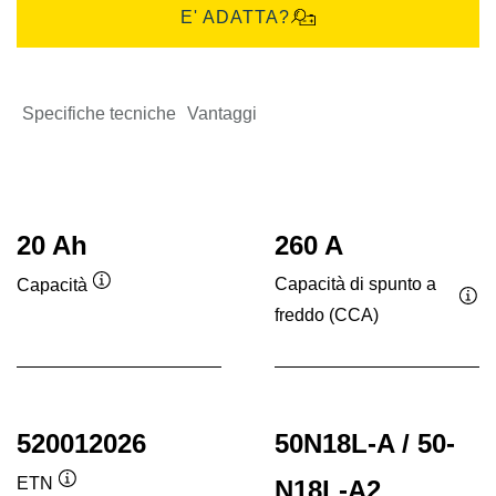
E' ADATTA?
Specifiche tecniche
Vantaggi
20 Ah
260 A
Capacità di spunto a
Capacità
Descrizione
freddo (CCA)
Des
comando
co
520012026
50N18L-A / 50-
ETN
N18L-A2