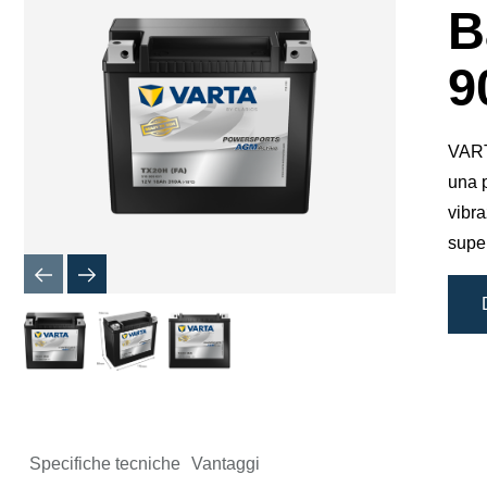
finestra
B
di
dialogo
dell'imma
9
VART
una p
vibra
super
Specifiche tecniche
Vantaggi