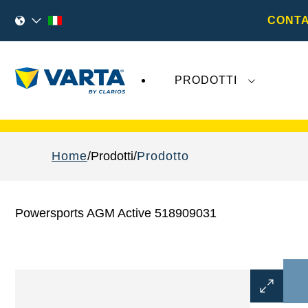
CONTA
PRODOTTI
I recenti sviluppi di
Varta AG
non hanno alcu
Home
Prodotti
Prodotto
Powersports AGM Active 518909031
Aprire
la