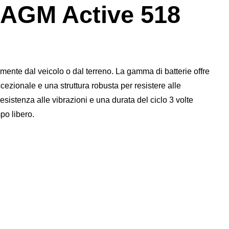
finestra
 AGM Active 518
di
dialogo
dell'immagine
nte dal veicolo o dal terreno. La gamma di batterie offre
ezionale e una struttura robusta per resistere alle
istenza alle vibrazioni e una durata del ciclo 3 volte
po libero.