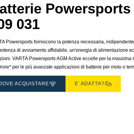
finestra
atterie Powersports
di
dialogo
gine
dell'immagine
09 031
A Powersports forniscono la potenza necessaria, indipendenteme
otenza di avviamento affidabile, un'energia di alimentazione ecc
zioni. VARTA Powersports AGM Active eccelle per la massima res
iore* per le più avanzate applicazioni di batterie per moto o tem
DOVE ACQUISTARE
E' ADATTA?