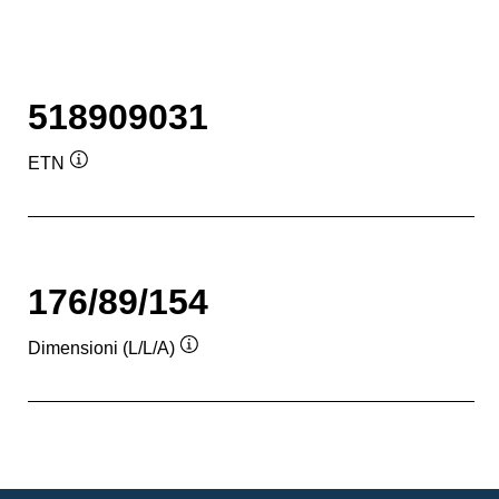
518909031
ETN
Descrizione
comando
176/89/154
Dimensioni (L/L/A)
Descrizione
comando