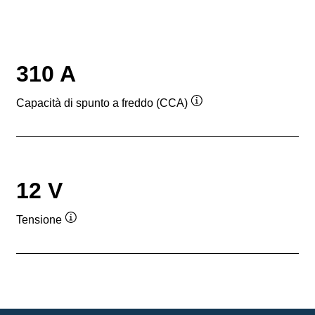
310 A
Capacità di spunto a freddo (CCA)
Descrizione
comando
12 V
Tensione
Descrizione
comando