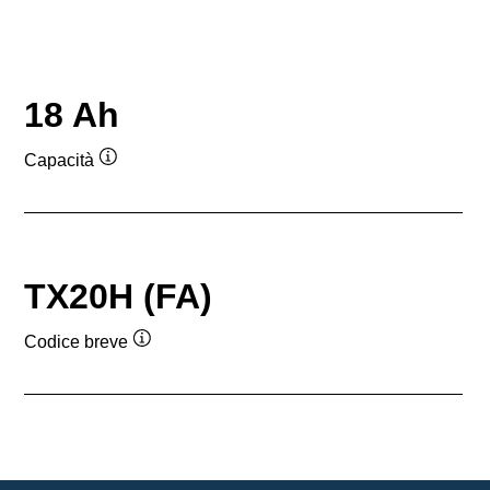
18 Ah
Capacità
Descrizione
comando
TX20H (FA)
Codice breve
Descrizione
comando