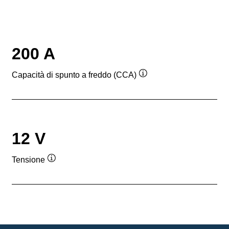
200 A
Capacità di spunto a freddo (CCA)
Descrizione
comando
12 V
Tensione
Descrizione
comando