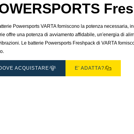
OWERSPORTS Fresh
gine
atterie Powersports VARTA forniscono la potenza necessaria, i
rie offre una potenza di avviamento affidabile, un'energia di al
vibrazioni. Le batterie Powersports Freshpack di VARTA fornisc
o.
DOVE ACQUISTARE
E' ADATTA?