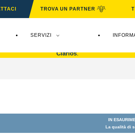
TTACI
TROVA UN PARTNER
T
SERVIZI
INFORM
n impatto su
VARTA Automotive
. Le batterie
VAR
Clarios
.
IN ESAURIM
La qualità di 