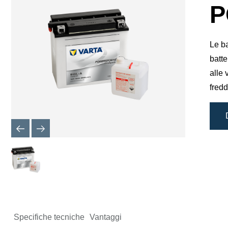
finestra
P
di
dialogo
dell'imma
Le b
batte
alle 
fredd
Specifiche tecniche
Vantaggi