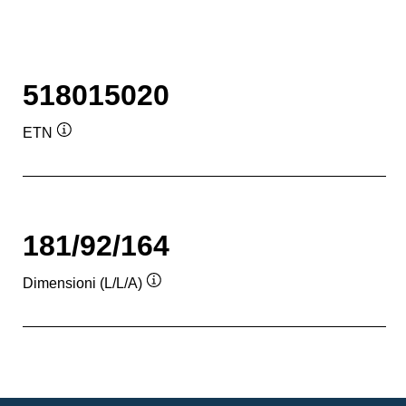
518015020
ETN
Descrizione
comando
181/92/164
Dimensioni (L/L/A)
Descrizione
comando