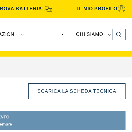
ROVA BATTERIA
IL MIO PROFILO
Search
AZIONI
CHI SIAMO
TA Automotive
sono prodotte e distribuite da
SCARICA LA SCHEDA TECNICA
ENTO
sempre