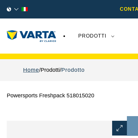
CONTA
PRODOTTI
I recenti sviluppi di
Varta AG
non hanno alcu
Home
Prodotti
Prodotto
Powersports Freshpack 518015020
Aprire
la