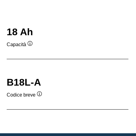
18 Ah
Capacità
Descrizione
comando
B18L-A
Codice breve
Descrizione
comando