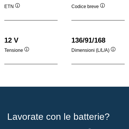
ETN
Codice breve
Descrizione
Descrizione
comando
comando
12 V
136/91/168
Tensione
Dimensioni (L/L/A)
Descrizione
Descriz
comando
coman
Lavorate con le batterie?