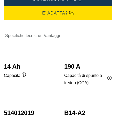
E' ADATTA?
Specifiche tecniche
Vantaggi
14 Ah
190 A
Capacità di spunto a
Capacità
Descrizione
freddo (CCA)
Des
comando
co
514012019
B14-A2