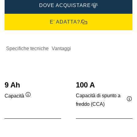
DOVE ACQUISTARE
E' ADATTA?
Specifiche tecniche
Vantaggi
9 Ah
100 A
Capacità di spunto a
Capacità
Descrizione
freddo (CCA)
Des
comando
co