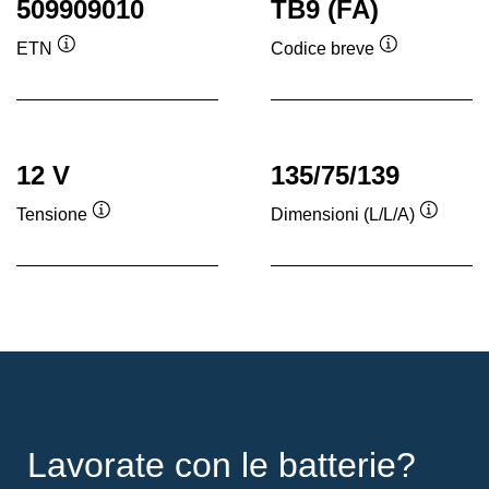
509909010
TB9 (FA)
ETN
Codice breve
Descrizione
Descrizione
comando
comando
12 V
135/75/139
Tensione
Dimensioni (L/L/A)
Descrizione
Descriz
comando
coman
Lavorate con le batterie?