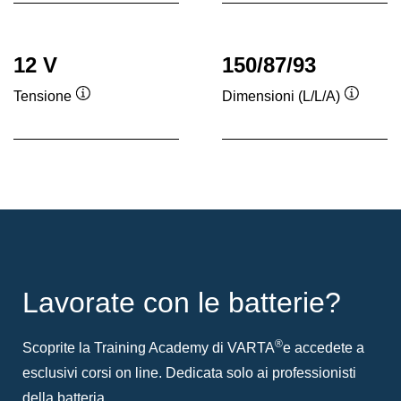
12 V
150/87/93
Tensione
Dimensioni (L/L/A)
Descrizione
Descriz
comando
coman
Lavorate con le batterie?
®
Scoprite la Training Academy di VARTA
e accedete a
esclusivi corsi on line. Dedicata solo ai professionisti
della batteria.