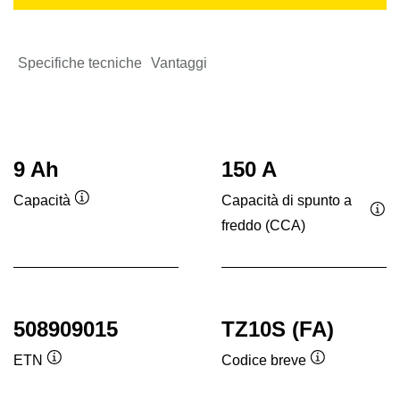
Specifiche tecniche
Vantaggi
9 Ah
150 A
Capacità di spunto a
Capacità
Descrizione
freddo (CCA)
Des
comando
co
508909015
TZ10S (FA)
ETN
Codice breve
Descrizione
Descrizione
comando
comando