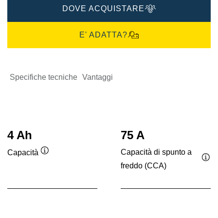
DOVE ACQUISTARE
E' ADATTA?
Specifiche tecniche
Vantaggi
4 Ah
75 A
Capacità di spunto a
Capacità
Descrizione
freddo (CCA)
Des
comando
co