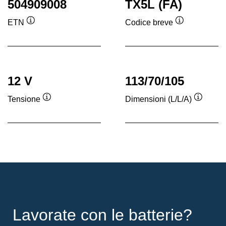
504909008
TX5L (FA)
ETN
Codice breve
Descrizione
Descrizione
comando
comando
12 V
113/70/105
Tensione
Dimensioni (L/L/A)
Descrizione
Descriz
comando
coman
Lavorate con le batterie?