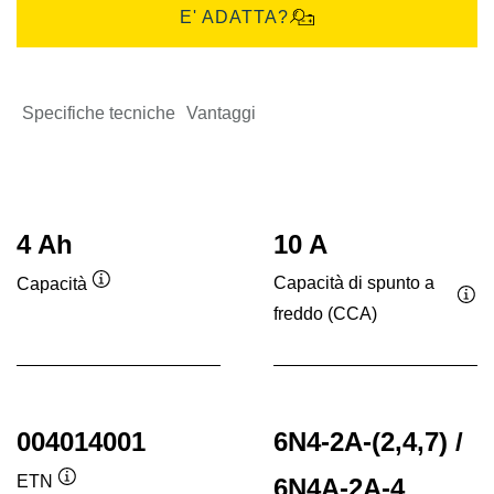
E' ADATTA?
Specifiche tecniche
Vantaggi
4 Ah
10 A
Capacità di spunto a
Capacità
Descrizione
freddo (CCA)
Des
comando
co
004014001
6N4-2A-(2,4,7) /
ETN
6N4A-2A-4