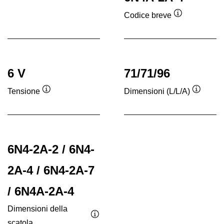
Descrizione
comando
Codice breve
Descrizione
comando
6 V
71/71/96
Tensione
Dimensioni (L/L/A)
Descrizione
Descriz
comando
coman
6N4-2A-2 / 6N4-
2A-4 / 6N4-2A-7
/ 6N4A-2A-4
Dimensioni della
scatola