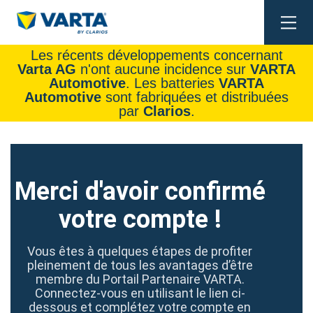
Togg
navi
Les récents développements concernant
Varta AG
n'ont aucune incidence sur
VARTA
Automotive
. Les batteries
VARTA
Automotive
sont fabriquées et distribuées
par
Clarios
.
Merci d'avoir confirmé
votre compte !
Vous êtes à quelques étapes de profiter
pleinement de tous les avantages d’être
membre du Portail Partenaire VARTA.
Connectez-vous en utilisant le lien ci-
dessous et complétez votre compte en