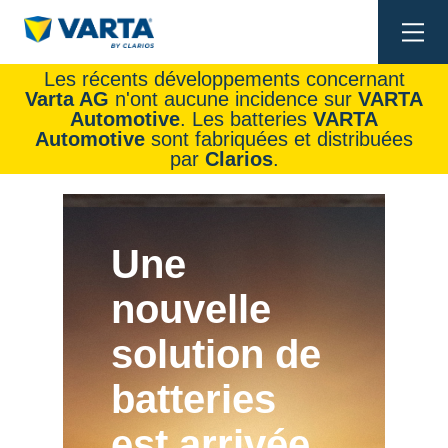
Togg
navi
Les récents développements concernant
Varta AG
n'ont aucune incidence sur
VARTA
Automotive
. Les batteries
VARTA
Automotive
sont fabriquées et distribuées
par
Clarios
.
Une
nouvelle
solution de
batteries
est arrivée