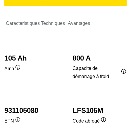
Caractéristiques Techniques
Avantages
105 Ah
800 A
Capacité de
Amp
Infobulle
démarrage à froid
Inf
931105080
LFS105M
ETN
Code abrégé
Infobulle
Infobulle