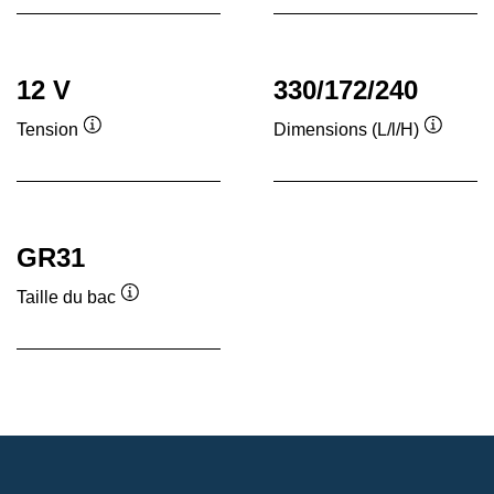
12 V
330/172/240
Tension
Dimensions (L/l/H)
Infobulle
Infobull
GR31
Taille du bac
Infobulle