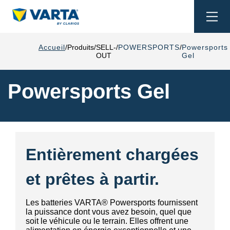
Togg
navi
Accueil
Produits
SELL-
POWERSPORTS
Powersports
OUT
Gel
Powersports Gel
Entièrement chargées
et prêtes à partir.
Les batteries VARTA® Powersports fournissent
la puissance dont vous avez besoin, quel que
soit le véhicule ou le terrain. Elles offrent une