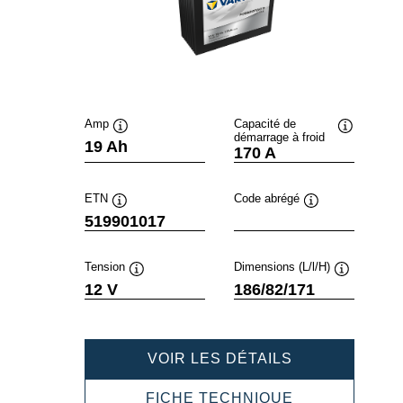
Amp
Capacité de
démarrage à froid
Infobulle
Infobulle
19 Ah
170 A
ETN
Code abrégé
Infobulle
Infobulle
519901017
Tension
Dimensions (L/l/H)
Infobulle
Infobulle
12 V
186/82/171
POWERSPOR
VOIR LES DÉTAILS
GEL
519901017
POWERSPOR
FICHE TECHNIQUE