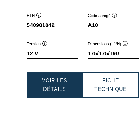
ETN
Code abrégé
Infobulle
Infobulle
540901042
A10
Tension
Dimensions (L/l/H)
Infobulle
Infobull
12 V
175/175/190
VOIR LES
FICHE
DYNAMIC
DYN
DÉTAILS
TECHNIQUE
AGM
AGM
540901042
540