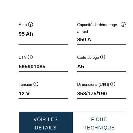
Amp
Capacité de démarrage
fobulle
Infobulle
Infobu
à froid
95 Ah
850 A
ETN
Code abrégé
Infobulle
Infobulle
595901085
A5
Tension
Dimensions (L/l/H)
e
Infobulle
Infobulle
12 V
353/175/190
VOIR LES
FICHE
AMIC
DYNAMIC
DYNAM
DÉTAILS
TECHNIQUE