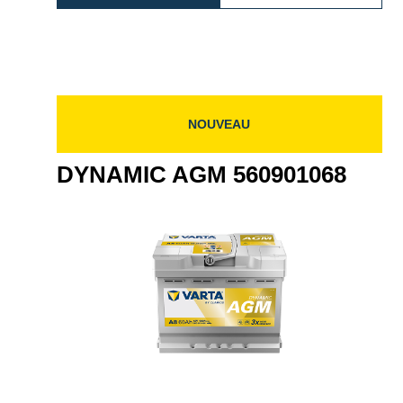
AGM
AGM
901095
595901085
595901
NOUVEAU
DYNAMIC AGM 560901068