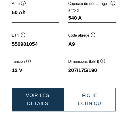
Amp
Capacité de démarrage
lle
Infobulle
Infobulle
à froid
50 Ah
540 A
ETN
Code abrégé
Infobulle
Infobulle
550901054
A9
Tension
Dimensions (L/l/H)
Infobulle
Infobulle
12 V
207/175/190
VOIR LES
FICHE
IC
DYNAMIC
DYNAMIC
DÉTAILS
TECHNIQUE
AGM
AGM
068
550901054
55090105