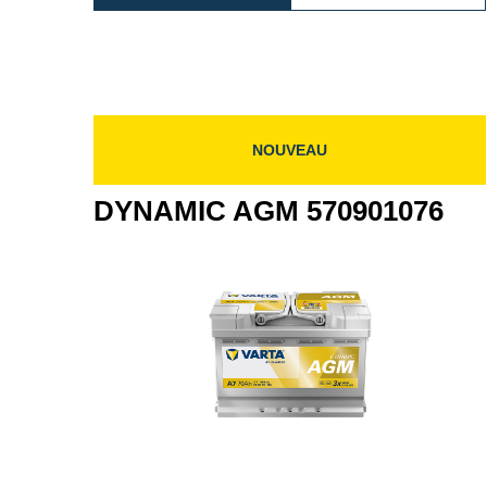
AGM
AGM
605901095
605
NOUVEAU
DYNAMIC AGM 570901076