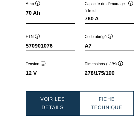
Amp
Capacité de démarrage
Infobulle
In
à froid
70 Ah
760 A
ETN
Code abrégé
Infobulle
Infobulle
570901076
A7
Tension
Dimensions (L/l/H)
Infobulle
Infobull
12 V
278/175/190
VOIR LES
FICHE
DYNAMIC
DYN
DÉTAILS
TECHNIQUE
AGM
AGM
570901076
570