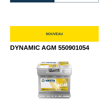
AGM
AGM
085
580901080
58090108
NOUVEAU
DYNAMIC AGM 550901054