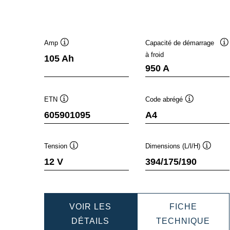
Amp
Capacité de démarrage
Infobulle
In
à froid
105 Ah
950 A
ETN
Code abrégé
Infobulle
Infobulle
605901095
A4
Tension
Dimensions (L/l/H)
Infobulle
Infobull
12 V
394/175/190
VOIR LES
FICHE
DYNAMIC
DYN
DÉTAILS
TECHNIQUE