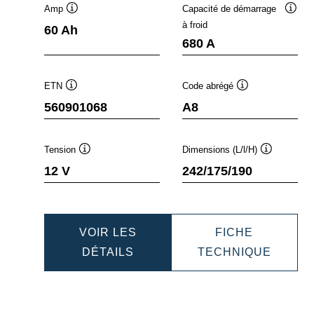
Amp
Capacité de démarrage
fobulle
Infobulle
Infobu
à froid
60 Ah
680 A
ETN
Code abrégé
Infobulle
Infobulle
560901068
A8
Tension
Dimensions (L/l/H)
e
Infobulle
Infobulle
12 V
242/175/190
VOIR LES
FICHE
AMIC
DYNAMIC
DYNAM
DÉTAILS
TECHNIQUE
AGM
AGM
901076
560901068
560901