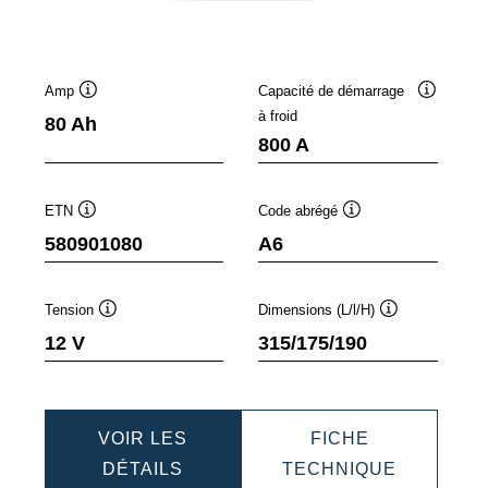
Amp
Capacité de démarrage
lle
Infobulle
Infobulle
à froid
80 Ah
800 A
ETN
Code abrégé
Infobulle
Infobulle
580901080
A6
Tension
Dimensions (L/l/H)
Infobulle
Infobulle
12 V
315/175/190
VOIR LES
FICHE
IC
DYNAMIC
DYNAMIC
DÉTAILS
TECHNIQUE