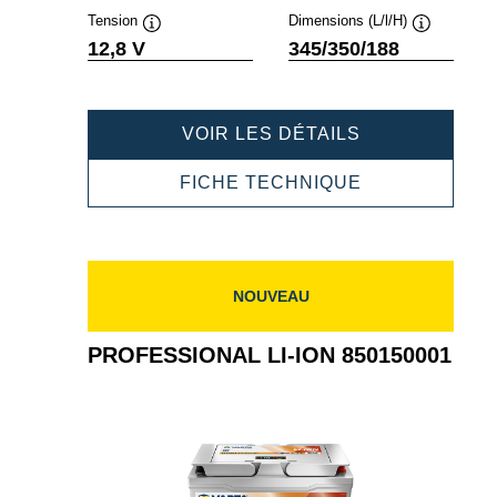
Tension
Dimensions (L/l/H)
Infobulle
Infobulle
12,8 V
345/350/188
PROFESSION
VOIR LES DÉTAILS
LI-
ION
PROFESSION
FICHE TECHNIQUE
850200000
LI-
ION
850200000
NOUVEAU
PROFESSIONAL LI-ION 850150001