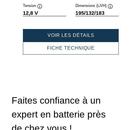
Tension
Dimensions (L/l/H)
Infobulle
Infobulle
12,8 V
195/132/183
PROFESSION
VOIR LES DÉTAILS
LI-
ION
PROFESSION
FICHE TECHNIQUE
850050000
LI-
ION
850050000
Faites confiance à un
expert en batterie près
de chez vous !