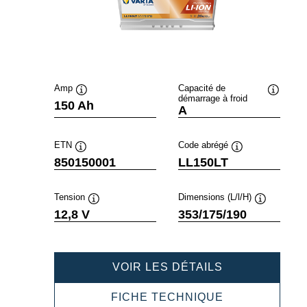
Amp
Capacité de
démarrage à froid
Infobulle
Infobulle
150 Ah
A
ETN
Code abrégé
Infobulle
Infobulle
850150001
LL150LT
Tension
Dimensions (L/l/H)
Infobulle
Infobulle
12,8 V
353/175/190
PROFESSION
VOIR LES DÉTAILS
LI-
ION
PROFESSION
FICHE TECHNIQUE
850150001