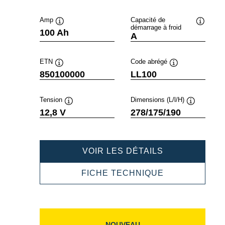
Amp
Capacité de
démarrage à froid
Infobulle
Infobulle
100 Ah
A
ETN
Code abrégé
Infobulle
Infobulle
850100000
LL100
Tension
Dimensions (L/l/H)
Infobulle
Infobulle
12,8 V
278/175/190
PROFESSION
VOIR LES DÉTAILS
LI-
ION
PROFESSION
FICHE TECHNIQUE
850100000
LI-
ION
850100000
NOUVEAU