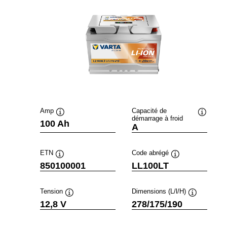
Amp
Capacité de
démarrage à froid
Infobulle
Infobulle
100 Ah
A
ETN
Code abrégé
Infobulle
Infobulle
850100001
LL100LT
Tension
Dimensions (L/l/H)
Infobulle
Infobulle
12,8 V
278/175/190