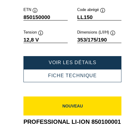
ETN
Code abrégé
Infobulle
Infobulle
850150000
LL150
Tension
Dimensions (L/l/H)
Infobulle
Infobulle
12,8 V
353/175/190
PROFESSION
VOIR LES DÉTAILS
LI-
ION
PROFESSION
FICHE TECHNIQUE
850150000
LI-
ION
850150000
NOUVEAU
PROFESSIONAL LI-ION 850100001