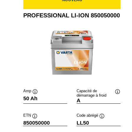
PROFESSIONAL LI-ION 850050000
Amp
Capacité de
démarrage à froid
Infobulle
Infobulle
50 Ah
A
ETN
Code abrégé
Infobulle
Infobulle
850050000
LL50