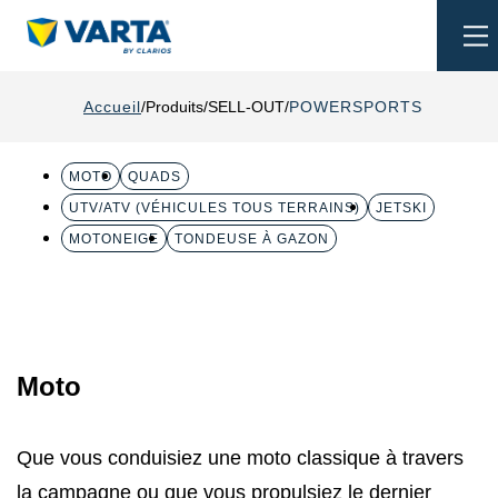
To
na
Accueil
Produits
SELL-OUT
POWERSPORTS
MOTO
QUADS
UTV/ATV (VÉHICULES TOUS TERRAINS)
JETSKI
MOTONEIGE
TONDEUSE À GAZON
Moto
Que vous conduisiez une moto classique à travers
la campagne ou que vous propulsiez le dernier