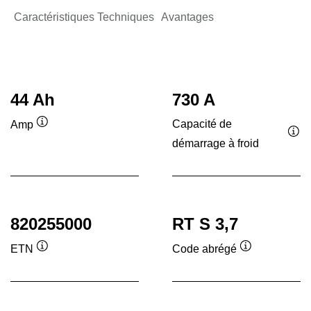
Caractéristiques Techniques
Avantages
44 Ah
730 A
Capacité de
Amp
Infobulle
démarrage à froid
Inf
820255000
RT S 3,7
ETN
Code abrégé
Infobulle
Infobulle