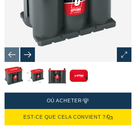
Ouvrir
la
boîte
de
dialog
de
l'imag
OÙ ACHETER
EST-CE QUE CELA CONVIENT ?