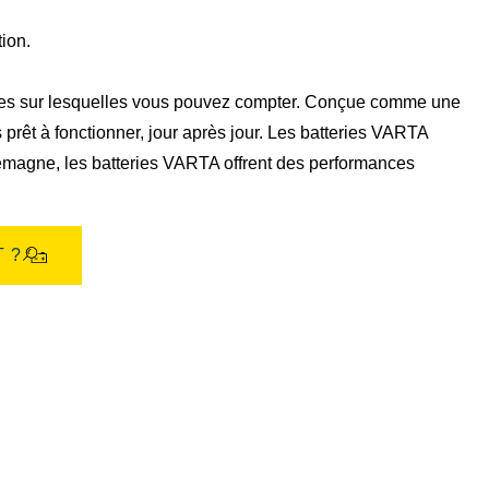
de
l'image
tion.
les sur lesquelles vous pouvez compter. Conçue comme une
s prêt à fonctionner, jour après jour. Les batteries VARTA
emagne, les batteries VARTA offrent des performances
 ?