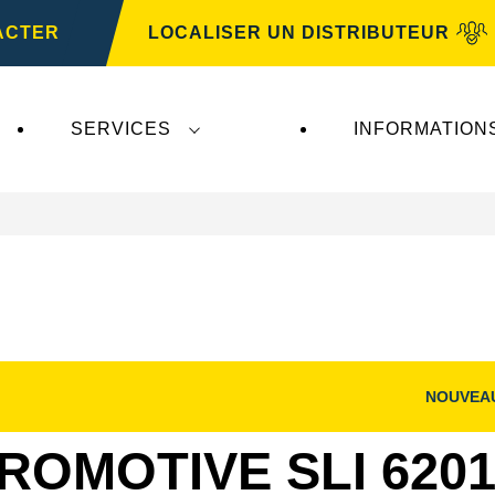
ACTER
LOCALISER UN DISTRIBUTEUR
SERVICES
INFORMATION
NOUVEA
Ouvrir
la
boîte
ROMOTIVE SLI 6201
de
dialogue