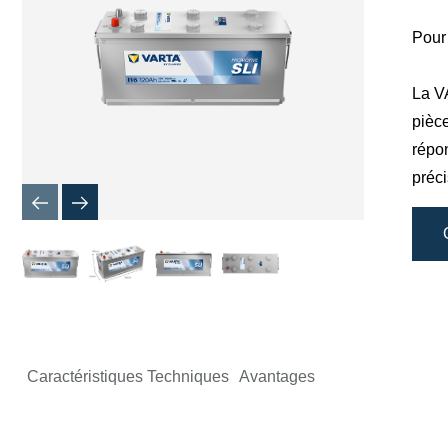
de
l'image
Pour 
La V
pièce
répo
préci
Caractéristiques Techniques
Avantages