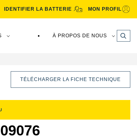
IDENTIFIER LA BATTERIE
MON PROFIL
Search
S
À PROPOS DE NOUS
TÉLÉCHARGER LA FICHE TECHNIQUE
U
Ouvrir
la
boîte
09076
de
dialogue