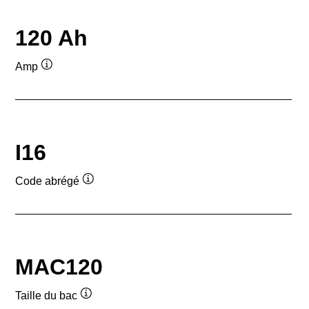
120 Ah
Amp
Infobulle
I16
Code abrégé
Infobulle
MAC120
Taille du bac
Infobulle