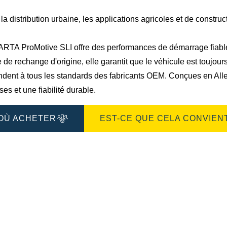
de
l'image
la distribution urbaine, les applications agricoles et de construc
ARTA ProMotive SLI offre des performances de démarrage fiab
 de rechange d'origine, elle garantit que le véhicule est toujour
ndent à tous les standards des fabricants OEM. Conçues en All
ses et une fiabilité durable.
OÙ ACHETER
EST-CE QUE CELA CONVIENT