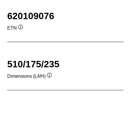
620109076
ETN
Infobulle
510/175/235
Dimensions (L/l/H)
Infobulle