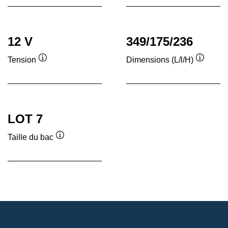
12 V
349/175/236
Tension
Dimensions (L/l/H)
Infobulle
Infobull
LOT 7
Taille du bac
Infobulle