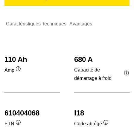
Caractéristiques Techniques
Avantages
110 Ah
680 A
Capacité de
Amp
Infobulle
démarrage à froid
Inf
610404068
I18
ETN
Code abrégé
Infobulle
Infobulle