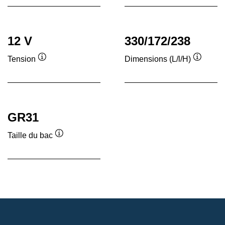
12 V
330/172/238
Tension
Dimensions (L/l/H)
Infobulle
Infobull
GR31
Taille du bac
Infobulle