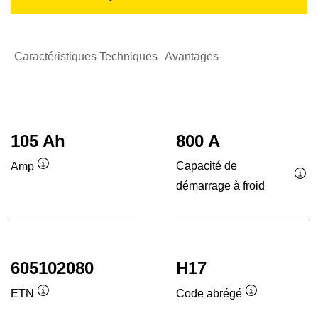
Caractéristiques Techniques
Avantages
105 Ah
800 A
Capacité de
Amp
Infobulle
démarrage à froid
Inf
605102080
H17
ETN
Code abrégé
Infobulle
Infobulle