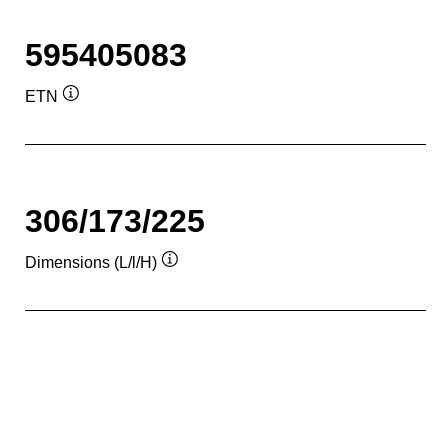
595405083
ETN
Infobulle
306/173/225
Dimensions (L/l/H)
Infobulle