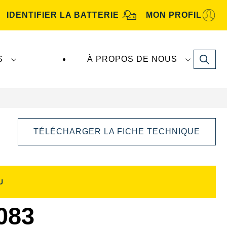
IDENTIFIER LA BATTERIE
MON PROFIL
Search
S
À PROPOS DE NOUS
TÉLÉCHARGER LA FICHE TECHNIQUE
U
Ouvrir
la
boîte
083
de
dialogue