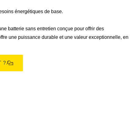
de
l'image
besoins énergétiques de base.
ne batterie sans entretien conçue pour offrir des
ffre une puissance durable et une valeur exceptionnelle, en
 ?