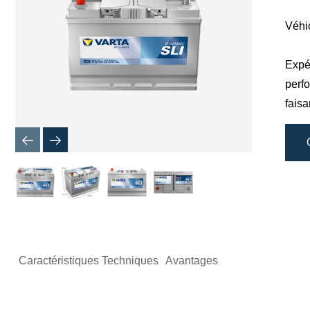
de
l'image
Véhi
Expér
perf
faisa
Caractéristiques Techniques
Avantages