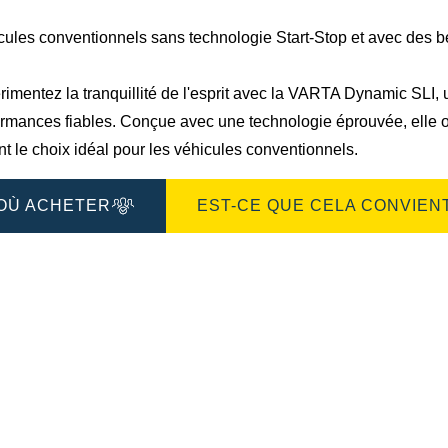
de
l'image
cules conventionnels sans technologie Start-Stop et avec des 
imentez la tranquillité de l'esprit avec la VARTA Dynamic SLI, u
ormances fiables. Conçue avec une technologie éprouvée, elle o
nt le choix idéal pour les véhicules conventionnels.
OÙ ACHETER
EST-CE QUE CELA CONVIENT