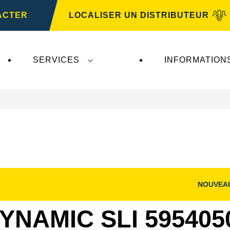
ACTER
LOCALISER UN DISTRIBUTEUR
SERVICES
INFORMATION
NOUVEA
Ouvrir
la
boîte
YNAMIC SLI 595405
de
dialogue