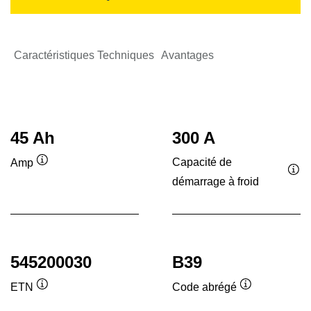
Caractéristiques Techniques
Avantages
45 Ah
300 A
Capacité de
Amp
Infobulle
démarrage à froid
Inf
545200030
B39
ETN
Code abrégé
Infobulle
Infobulle