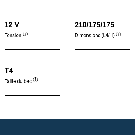
12 V
210/175/175
Tension
Dimensions (L/l/H)
Infobulle
Infobull
T4
Taille du bac
Infobulle