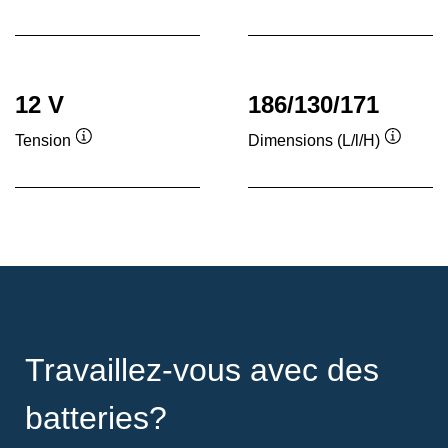
Infobulle
12 V
186/130/171
Tension
Dimensions (L/l/H)
Infobulle
Infobull
Travaillez-vous avec des
batteries?