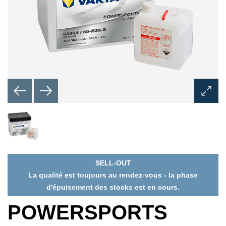
Ouvrir
la
boîte
de
dialog
de
l'imag
SELL-OUT
La qualité est toujours au rendez-vous - la phase
d'épuisement des stocks est en cours.
POWERSPORTS