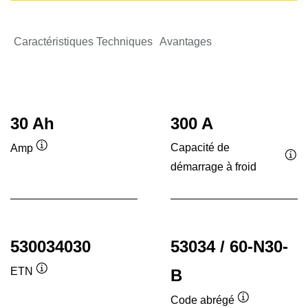
Caractéristiques Techniques
Avantages
30 Ah
300 A
Capacité de
Amp
Infobulle
démarrage à froid
Inf
530034030
53034 / 60-N30-
ETN
B
Infobulle
Code abrégé