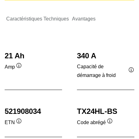
Caractéristiques Techniques
Avantages
21 Ah
340 A
Capacité de
Amp
Infobulle
démarrage à froid
Inf
521908034
TX24HL-BS
ETN
Code abrégé
Infobulle
Infobulle