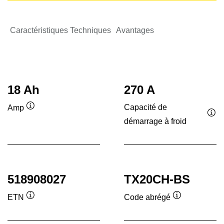
Caractéristiques Techniques
Avantages
18 Ah
270 A
Capacité de
Amp
Infobulle
démarrage à froid
Inf
518908027
TX20CH-BS
ETN
Code abrégé
Infobulle
Infobulle