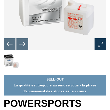
Ouvrir
la
boîte
de
dialog
de
l'imag
SELL-OUT
La qualité est toujours au rendez-vous - la phase
d'épuisement des stocks est en cours.
POWERSPORTS