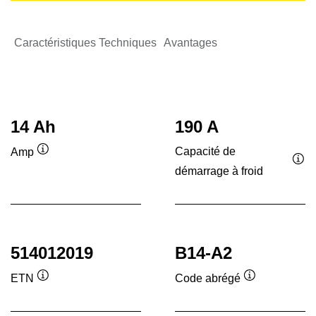
Caractéristiques Techniques
Avantages
14 Ah
190 A
Capacité de
Amp
Infobulle
démarrage à froid
Inf
514012019
B14-A2
ETN
Code abrégé
Infobulle
Infobulle