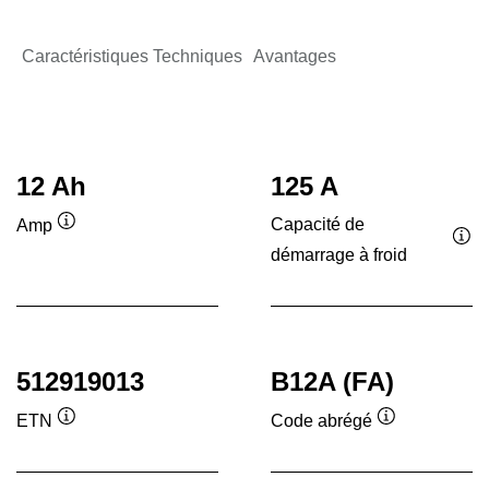
Caractéristiques Techniques
Avantages
12 Ah
125 A
Capacité de
Amp
Infobulle
démarrage à froid
Inf
512919013
B12A (FA)
ETN
Code abrégé
Infobulle
Infobulle