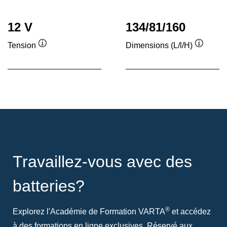
12 V
134/81/160
Tension
Dimensions (L/l/H)
Infobulle
Infobull
Travaillez-vous avec des
batteries?
®
Explorez l'Académie de Formation VARTA
et accédez
à des formations en ligne exclusives. Réservé aux