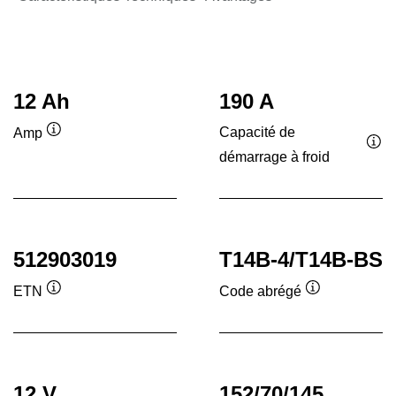
12 Ah
190 A
Capacité de
Amp
Infobulle
démarrage à froid
Inf
512903019
T14B-4/T14B-BS
ETN
Code abrégé
Infobulle
Infobulle
12 V
152/70/145