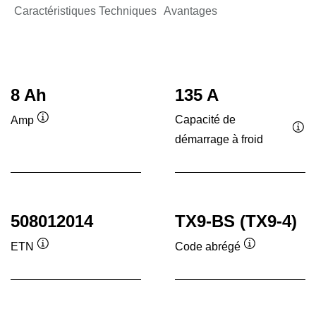
Caractéristiques Techniques
Avantages
8 Ah
135 A
Capacité de
Amp
Infobulle
démarrage à froid
Inf
508012014
TX9-BS (TX9-4)
ETN
Code abrégé
Infobulle
Infobulle