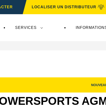
ACTER
LOCALISER UN DISTRIBUTEUR
SERVICES
INFORMATION
NOUVEA
Ouvrir
la
boîte
OWERSPORTS AGM 5
de
dialogue