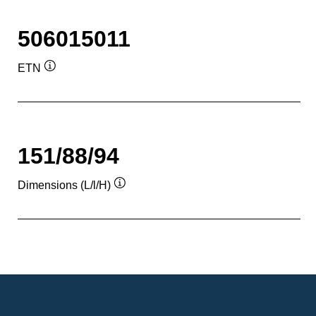
506015011
ETN
Infobulle
151/88/94
Dimensions (L/l/H)
Infobulle