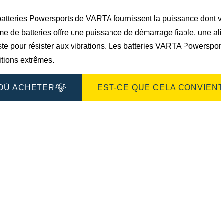
de
l'image
atteries Powersports de VARTA fournissent la puissance dont vou
e de batteries offre une puissance de démarrage fiable, une ali
ste pour résister aux vibrations. Les batteries VARTA Powers
itions extrêmes.
OÙ ACHETER
EST-CE QUE CELA CONVIENT