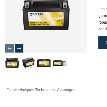
de
l'image
Les b
gamm
robu
cond
Caractéristiques Techniques
Avantages