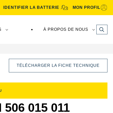
IDENTIFIER LA BATTERIE
MON PROFIL
Search
S
À PROPOS DE NOUS
TÉLÉCHARGER LA FICHE TECHNIQUE
U
Ouvrir
la
boîte
06 015 011
de
dialogue