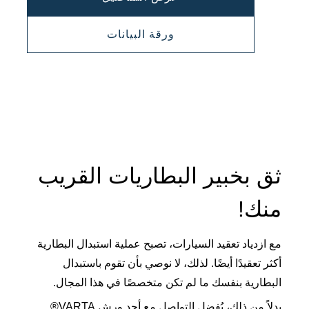
AGM
PROMOTIVE
ورقة البيانات
670901100
AGM
670901100
ثق بخبير البطاريات القريب
منك!
مع ازدياد تعقيد السيارات، تصبح عملية استبدال البطارية
أكثر تعقيدًا أيضًا. لذلك، لا نوصي بأن تقوم باستبدال
البطارية بنفسك ما لم تكن متخصصًا في هذا المجال.
بدلاً من ذلك، يُفضل التواصل مع أحد ورش VARTA®