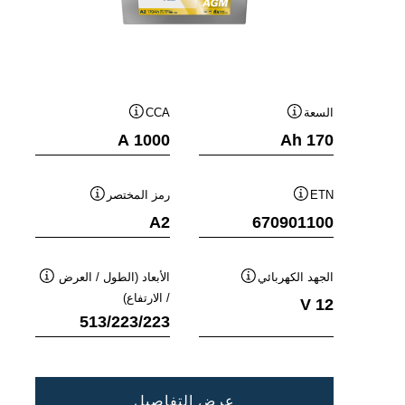
السعة
CCA
تلميح
تلميح
1000 A
170 Ah
/
/
معلومة
معلومة
مساعدة
مساعدة
ETN
رمز المختصر
تلميح
تلميح
A2
670901100
/
/
معلومة
معلومة
مساعدة
مساعدة
الجهد الكهربائي
الأبعاد (الطول / العرض
تلميح
تلميح
/ الارتفاع)
12 V
/
/
513/223/223
معلومة
معلومة
مساعدة
مساعدة
PROMOTIVE
عرض التفاصيل