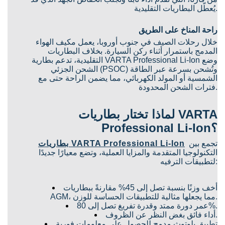
يُعطّل البطاريات التقليدية.
راحة المناخ على الطريق
خلال رحلات الصيف في جنوب أوروبا، يعمل مكيف الهواء
المدمج باستمرار أثناء ركن السيارة. بخلاف البطاريات
التقليدية، تدعم بطارية VARTA Professional Li-Ion وضع
الشحن الجزئي (PSOC) وتُشحن بسرعة عبر الطاقة
الشمسية أو المولد الكهربائي، مما يضمن الراحة حتى مع
فترات الشحن المحدودة.
لماذا تختار بطاريات VARTA
Professional Li-Ion؟
تجمع بين
بطاريات VARTA Professional Li-Ion
التكنولوجيا المتقدمة والمزايا العملية، وتضع معيارًا جديدًا
لتطبيقات الترفيه:
أخف وزنًا بنسبة تصل إلى 45% مقارنةً ببطاريات
AGM، مما يجعلها مثالية للتطبيقات الحساسة للوزن.
عمر دورة ممتد وقدرة تفريغ تصل إلى 80%.
أداء فائق بغض النظر عن الظروف.
تطبيق بلوتوث مدمج للحصول على معلومات فورية