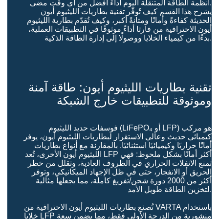
أنظمة الطاقة المتنقلة اليوم أداءً أفضل من أي وقت مضى.
يشرح هذا القسم كيف تُوفّر تقنية بطاريات الليثيوم أيون
الحديثة كفاءةً وأمانًا ومتانةً أكبر، وكيف تُقدّم بطارية الليثيوم
أيون الاحترافية من فارتا أداءً موثوقًا في التطبيقات العملية،
بدءًا من كيمياء الخلايا ووصولًا إلى إدارة الطاقة الذكية.
تقنية بطاريات الليثيوم أيون: طاقة آمنة
وموثوقة للتطبيقات خارج الشبكة
فوسفات حديد الليثيوم (LiFePO₄ أو LFP) هو مركب
كيميائي حديث وعالي الاستقرار لبطاريات الليثيوم أيون، يوفر
أمانًا حراريًا وكيميائيًا استثنائيًا. بالمقارنة مع أنواع بطاريات
الليثيوم أيون الأخرى، تُعد LFP أكثر أمانًا بشكل ملحوظ: فهي
تمنع الانفلات الحراري في الظروف العادية، وتقلل من خطر
الحريق أو الانفجار، حتى في ظل الإجهاد الميكانيكي، وتوفر
أكثر من 2000 دورة شحن/تفريغ كاملة، مما يجعلها مثالية
لتخزين الطاقة طويل الأمد.
تُصنع بطاريات الليثيوم أيون الاحترافية من VARTA باستخدام
خلايا LFP منشورية من الدرجة الأولى فقط، مما يضمن سعة