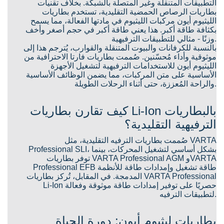
التطبيقات المتنقلة وغير المتصلة بالشبكة. بخلاف تقنيات
بطاريات الرصاص الحمضية التقليدية، تستخدم بطاريات
الليثيوم أيون مركبات الليثيوم في مادتها الفعالة، مما يسمح
بكثافة طاقة أكبر. هذا يعني طاقة أكبر في حجم أصغر وأخف
وزنًا - مثالي للتطبيقات الترفيهية.
بالنسبة للكرفانات والبيوت المتنقلة والقوارب، يُترجم هذا إلى
موثوقية وأداء مُحسّنين. صُممت بطاريات فارتا الاحترافية من
الليثيوم أيون للاستخدامات الترفيهية لتشغيل الأجهزة
الأساسية على متن المركبات، مما يضمن الوظائف الأساسية
والراحة المُعززة، حتى أثناء الرحلات الطويلة.
كيف تقارن بطاريات Li-Ion بالبطاريات
الترفيهية التقليدية؟
صُممت بطاريات الترفيه التقليدية، مثل VARTA
Professional SLI، بشكل أساسي لتشغيل المحركات، بينما
توفر بطاريات VARTA Professional AGM وVARTA
Professional EFB طاقة تشغيل وإمدادات طاقة للأنظمة
المدمجة. في المقابل، تُركز بطاريات VARTA Professional
Li-Ion حصريًا على توفير إمدادات طاقة موثوقة وفعالة
لتطبيقات الترفيه.
بطاريات ليثيوم أيون: دورة الحياة