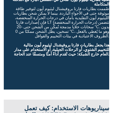
المتكاملة
صُممت بطاريات فارتا بروفيشنال ليثيوم أيون لتوفير طاقة
موثوقة حتى في الأجواء الباردة. بينما لا يمكن شحن بطاريات
الليثيوم أيون التقليدية بأمان في درجات الحرارة المنخفضة،
فإن إصدارات فارتا LT (درجات الحرارة المنخفضة) تتضمن
سخانات خلايا مدمجة تُمكّن من الشحن حتى -20 °C. بدون
تسخين، يظل الشحن ممكنًا من 0 °C، وهو ما يُغطي بالفعل
الظروف الاعتيادية في بيئات التخييم والقوافل.
هذا يجعل بطاريات فارتا بروفيشنال ليثيوم أيون مثالية
للتخييم الشتوي، أو الرحلات الجبلية، أو الاستخدام على مدار
العام خارج الشبكة؛ حيث تُقدم أداءً آمنًا ومتسقًا عند الحاجة.
سيناريوهات الاستخدام: كيف تعمل