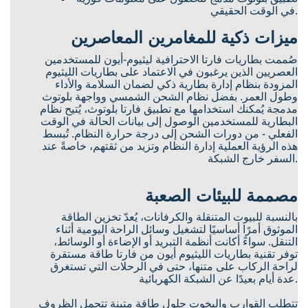
في الوقت الحقيقي.
ميزات ذكية للمغامرين المعاصرين
صُممت بطاريات فارتا الاحترافية ليثيوم-أيون للمستخدمين
العصريين الذين يرغبون في الاعتماد على بطاريات الليثيوم
المزودة بنظام إدارة بطارية ذكي لضمان السلامة والأداء
وطول العمر. بفضل نظام الشحن الشمسي وواجهة بلوتوث
مدمجة يُمكنك استخدامها مع تطبيق فارتا بلوتوث، يُتيح نظام
البطارية للمستخدمين الوصول إلى بيانات الحالة في الوقت
الفعلي - من دورات الشحن إلى درجة حرارة النظام. تُبسط
هذه الرؤية العملية إدارة النظام وتزيد من ثقتهم، خاصةً عند
السفر خارج الشبكة.
مصممة للبيئات الصعبة
بالنسبة للبيوت المتنقلة والكرفانات، يُعدّ تخزين الطاقة
الموثوق أمرًا أساسيًا لتشغيل وسائل الراحة اليومية أثناء
التنقل. سواءً أكانت أنظمة التبريد أو الإضاءة أو الوسائط،
توفر تقنية بطاريات الليثيوم أيون من فارتا طاقة مستقرة
لراحة الركاب على متنها، حتى في الرحلات التي تستغرق
عدة أيام بعيدًا عن الشبكة الكهربائية.
تتطلب القوارب واليخوت حلول طاقة متينة تتحمل الظروف