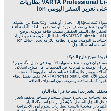
بطاريات VARTA Professional Li-
Ion على تعزيز السفر اليومي
سواءً كنت متجهًا إلى الجبال، أو تقضي وقتًا بعيدًا عن الشبكة
الكهربائية على ضفاف بحيرة، أو تستمتع ببساطة بالراحة أثناء
السفر، فإن السفر الحقيقي يتطلب طاقة موثوقة. توضح
الأمثلة التالية كيف تدعم بطاريات VARTA Professional Li-
Ion احتياجاتك اليومية، موفرةً الطاقة اللازمة لجعل حياتك
المتنقلة أشبه بالمنزل.
قهوة الصباح خارج الشبكة
مسافران في رحلة عطلة نهاية الأسبوع في جبال الألب، بعيدًا
عن أي توصيلات كهربائية في المخيمات. كل صباح، يُشغّلان
آلة الإسبريسو عالية الطاقة باستخدام بطاريتهما المدمجة
فقط. بفضل نظام VARTA Professional Li-Ion، تُحضّر الآلة
قهوة كاملة ساخنة وسريعة دون استنزاف الطاقة.
مجفف الشعر بعد السباحة في الماء البارد
بعد السباحة في بحيرة جبلية، يستخدم مسافر مجفف شعر
داخل المنزل المتنقل. لا يُشكّل ارتفاع استهلاك التيار
الكهربائي مشكلةً بالنسبة لبطاريات ليثيوم أيون الاحترافية
من فارتا، التي تُقدّم أداءً ثابتًا وتجنّب انخفاض الجهد الذي قد