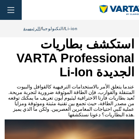
oggle
ation
Li-ion
التكنولوجيا
الرئيسية
استكشف بطاريات
VARTA Professional
Li-Ion الجديدة
عندما يتعلق الأمر بالاستخدامات الترفيهية كالقوافل والبيوت
المتنقلة والقوارب، فإن الطاقة الموثوقة ضرورية لتجربة مريحة.
تُعيد بطاريات فارتا الاحترافية ليثيوم أيون تعريف ما يمكنك توقعه
من مصدر الطاقة، حيث تجمع بين تقنية مثبتة وموثوقة ومزايا
عملية تُلبي احتياجات المغامرين العصريين. ولكن ما الذي يميز
هذه البطاريات؟ دعونا نستكشفها.