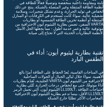
ثابتة ومقاومة داخلية منخفضة وتوصيلًا فعالًا للطاقة في
أنظمة الطاقة المتنقلة وغير المتصلة بالشبكة. ينتج عن ذلك
انخفاض في توليد الحرارة، وعدم تشكل شجيرات، وسلامة
تشغيلية عالية. سواءً كانت تُستخدم في الكرفانات أو المنازل
المتنقلة أو أنظمة تخزين الطاقة الشمسية أو بطاريات
السفن، تضمن بطارية الليثيوم أيون الاحترافية من VARTA
موثوقية عالية وعمر خدمة أطول - مما يجعلها الحل الأمثل
لأنظمة البطاريات الحديثة التي لا تحتاج إلى صيانة.
تقنية بطارية ليثيوم أيون: أداء في
الطقس البارد
في المناخات القاسية، يُعدّ الحفاظ على الطاقة أمرًا بالغ
الأهمية. سواءً خلال ليالي الجبال أو الجولات الساحلية
الجليدية، تُقدّم بطاريات VARTA الاحترافية من الليثيوم أيون
أداءً موثوقًا، حتى مع انخفاض درجات الحرارة. تُلبّي بطارية
الليثيوم أيون، التي تحمل الرمز LL100LT، احتياجات الطاقة
الأقل، بينما تدعم بطارية الليثيوم أيون الاحترافية LL150LT
المغامرات الأكثر تطلبًا خارج الشبكة.
تقنية بطارية ليثيوم أيون: شحن في الطقس البارد مع التدفئة