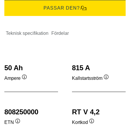
PASSAR DEN?
Teknisk specifikation
Fördelar
50 Ah
815 A
Ampere
Kallstartsström
Verktygstips
Verktygstip
808250000
RT V 4,2
ETN
Kortkod
Verktygstips
Verktygstips