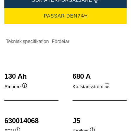
SÖK ÅTERFÖRSÄLJARE
PASSAR DEN?
Teknisk specifikation
Fördelar
130 Ah
680 A
Ampere
Kallstartsström
Verktygstips
Verktygstip
630014068
J5