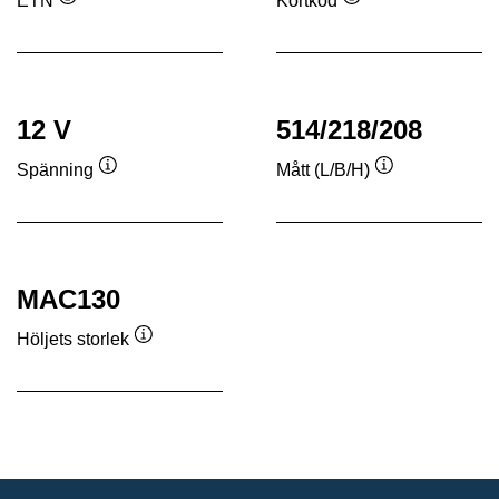
ETN
Kortkod
Verktygstips
Verktygstips
12 V
514/218/208
Spänning
Mått (L/B/H)
Verktygstips
Verktygstips
MAC130
Höljets storlek
Verktygstips