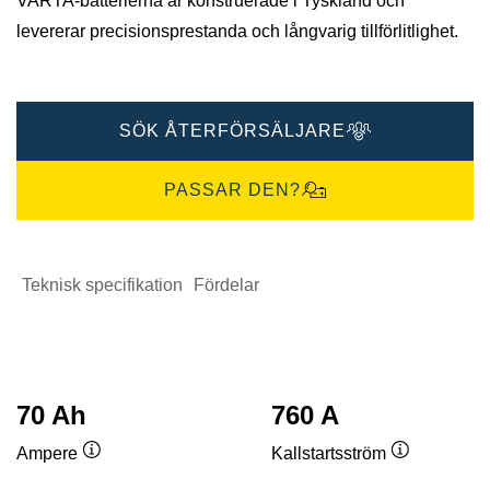
VARTA-batterierna är konstruerade i Tyskland och
levererar precisionsprestanda och långvarig tillförlitlighet.
SÖK ÅTERFÖRSÄLJARE
PASSAR DEN?
Teknisk specifikation
Fördelar
70 Ah
760 A
Ampere
Kallstartsström
Verktygstips
Verktygstip