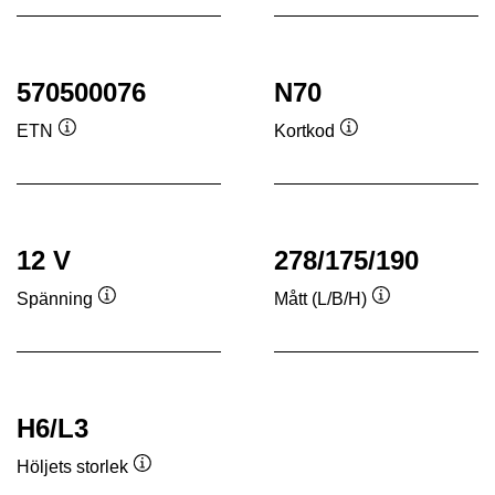
570500076
N70
ETN
Kortkod
Verktygstips
Verktygstips
12 V
278/175/190
Spänning
Mått (L/B/H)
Verktygstips
Verktygstips
H6/L3
Höljets storlek
Verktygstips