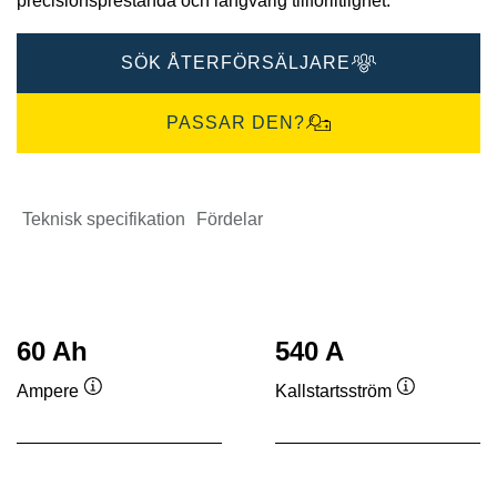
precisionsprestanda och långvarig tillförlitlighet.
SÖK ÅTERFÖRSÄLJARE
PASSAR DEN?
Teknisk specifikation
Fördelar
60 Ah
540 A
Ampere
Kallstartsström
Verktygstips
Verktygstip