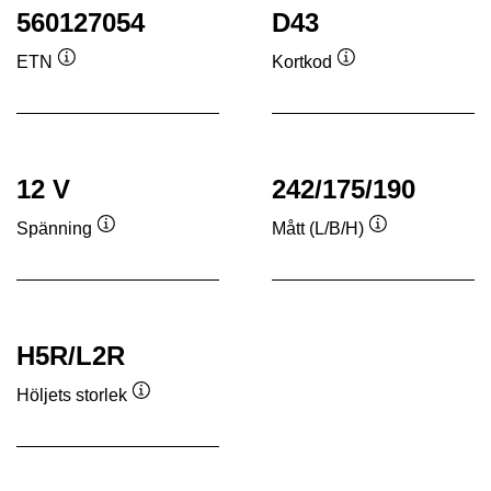
560127054
D43
ETN
Kortkod
Verktygstips
Verktygstips
12 V
242/175/190
Spänning
Mått (L/B/H)
Verktygstips
Verktygstips
H5R/L2R
Höljets storlek
Verktygstips