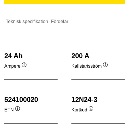
Teknisk specifikation
Fördelar
24 Ah
200 A
Ampere
Kallstartsström
Verktygstips
Verktygstip
524100020
12N24-3
ETN
Kortkod
Verktygstips
Verktygstips