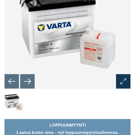
Öppna
bilddia
LOPPUUNMYYNTI
Laatua kuten aina - nyt loppuunmyyntivaiheessa.