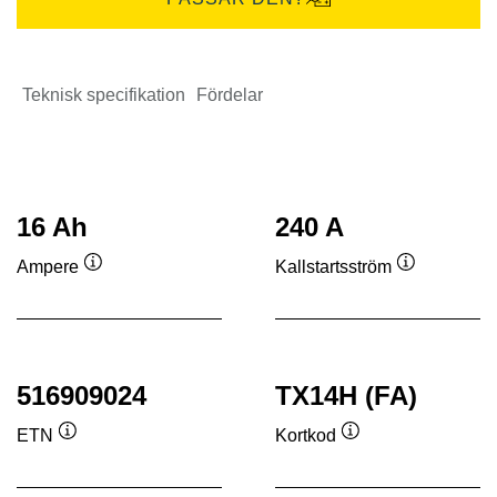
Teknisk specifikation
Fördelar
16 Ah
240 A
Ampere
Kallstartsström
Verktygstips
Verktygstip
516909024
TX14H (FA)
ETN
Kortkod
Verktygstips
Verktygstips