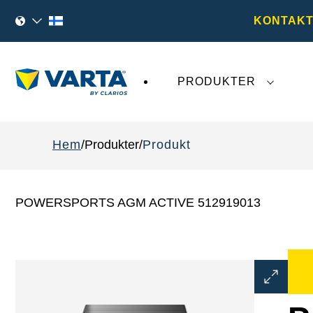
KONTAKT
PRODUKTER
Den senaste utvecklingen kring
VARTA AG
påv
Hem
Produkter
Produkt
POWERSPORTS AGM ACTIVE 512919013
Öppna
bilddialog