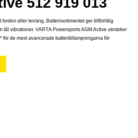
ive 512 919 013
don eller terräng. Batterisortimentet ger tillförlitlig
som tål vibrationer. VARTA Powersports AGM Active utmärker
 för de mest avancerade batteritillämpningarna för