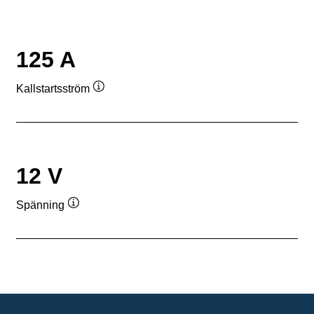
125 A
Kallstartsström
Verktygstips
12 V
Spänning
Verktygstips