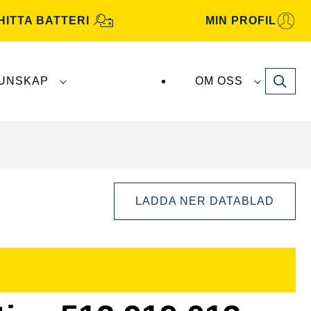
HITTA BATTERI
MIN PROFIL
Search
UNSKAP
OM OSS
atterier tillverkas och distribueras av
Clarios
.
LADDA NER DATABLAD
Öppna
bilddialog