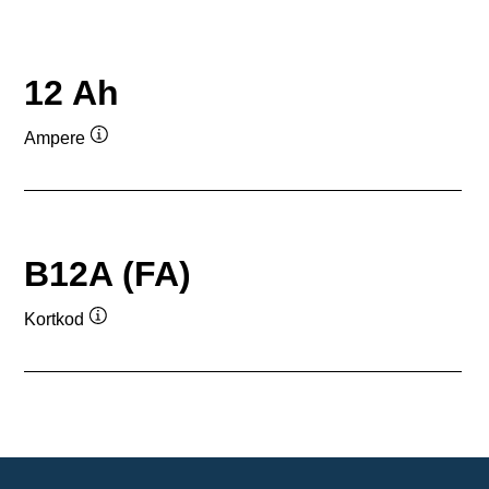
12 Ah
Ampere
Verktygstips
B12A (FA)
Kortkod
Verktygstips