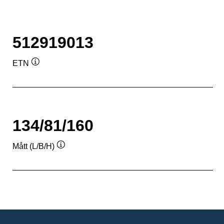
512919013
ETN
Verktygstips
134/81/160
Mått (L/B/H)
Verktygstips