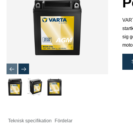
P
VARTA
start
sig 
motor
Teknisk specifikation
Fördelar