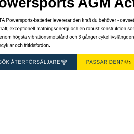
owersports AGM Act
 Powersports-batterier levererar den kraft du behöver - oavsett for
kraft, exceptionell matningsenergi och en robust konstruktion 
genom högsta vibrationsmotstånd och 3 gånger cykellivslängden*
cyklar och fritidsfordon.
SÖK ÅTERFÖRSÄLJARE
PASSAR DEN?