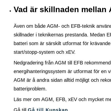
Vad är skillnaden mella
Även om både AGM- och EFB-teknik används f
skillnader i teknikernas prestanda. Medan E
batteri som är särskilt utformat för krävande
start/stopp-system och xEV.
Nedgradering från AGM till EFB rekommende
energihanteringssystem är utformat för en vi
AGM är å andra sidan alltid möjligt och r
batteriproblem.
Läs mer om AGM, EFB, xEV och mycket mer 
Gå till
Gå till Kunskap