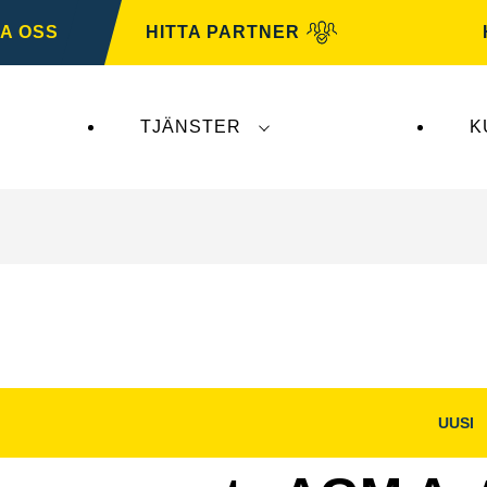
A OSS
HITTA PARTNER
TJÄNSTER
K
erkar inte
VARTA Automotive
. VARTA Automotive-b
UUSI
Öppna
bilddialog