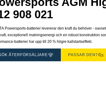
owersports AGM Hi
12 908 021
 Powersports-batterier levererar den kraft du behöver - oavsett for
tkraft, exceptionell matningsenergi och en robust konstruktion 
rmance-batterier har upp till 20 % högre kallstartseffekt.
SÖK ÅTERFÖRSÄLJARE
PASSAR DEN?