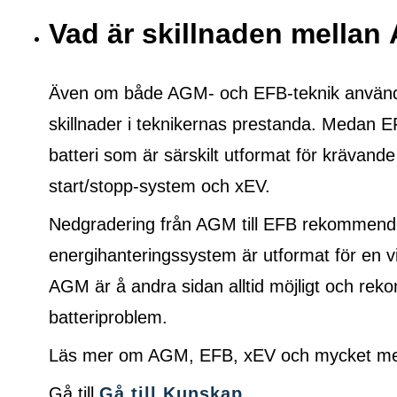
Vad är skillnaden mella
Även om både AGM- och EFB-teknik används f
skillnader i teknikernas prestanda. Medan E
batteri som är särskilt utformat för krävande
start/stopp-system och xEV.
Nedgradering från AGM till EFB rekommende
energihanteringssystem är utformat för en vi
AGM är å andra sidan alltid möjligt och r
batteriproblem.
Läs mer om AGM, EFB, xEV och mycket mer 
Gå till
Gå till Kunskap