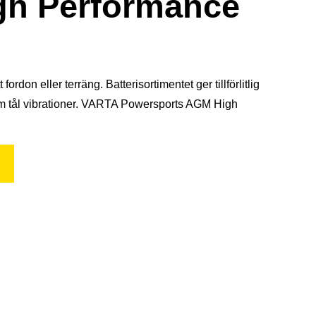
gh Performance
don eller terräng. Batterisortimentet ger tillförlitlig
som tål vibrationer. VARTA Powersports AGM High