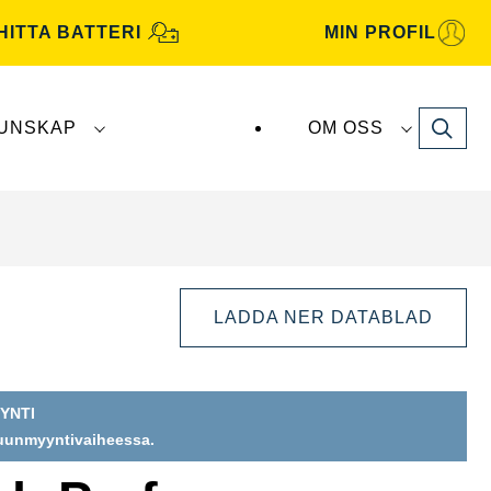
HITTA BATTERI
MIN PROFIL
Search
UNSKAP
OM OSS
atterier tillverkas och distribueras av
Clarios
.
LADDA NER DATABLAD
YNTI
puunmyyntivaiheessa.