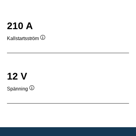
210 A
Kallstartsström
Verktygstips
12 V
Spänning
Verktygstips