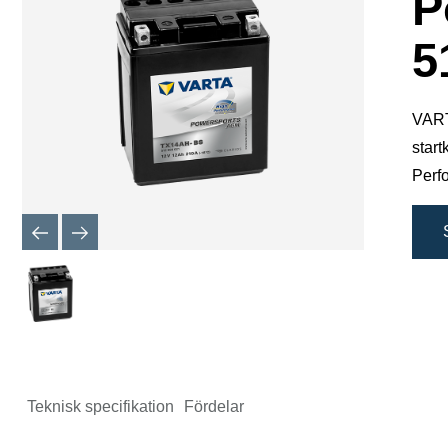
P
5
VARTA
star
Perfo
Teknisk specifikation
Fördelar