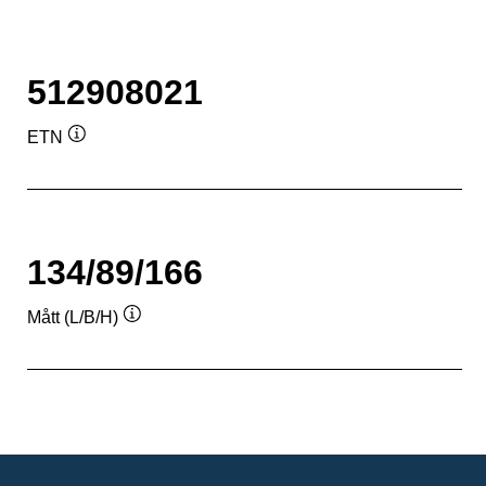
512908021
ETN
Verktygstips
134/89/166
Mått (L/B/H)
Verktygstips