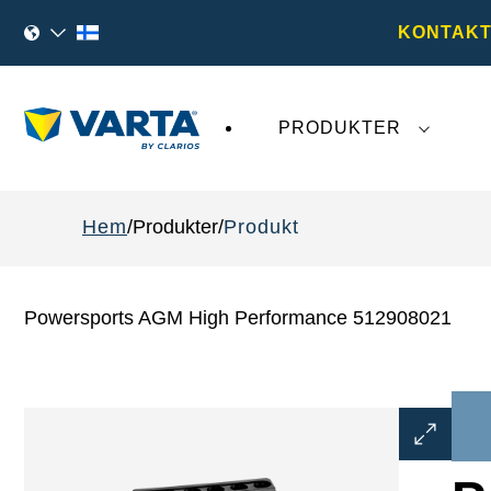
KONTAKT
PRODUKTER
Den senaste utvecklingen kring
VARTA AG
påv
Hem
Produkter
Produkt
Powersports AGM High Performance 512908021
Öppna
bilddialog