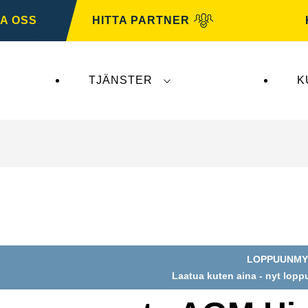
A OSS
HITTA PARTNER
TJÄNSTER
K
erkar inte
VARTA Automotive
. VARTA Automotive-b
LOPPUUNMY
Laatua kuten aina - nyt lop