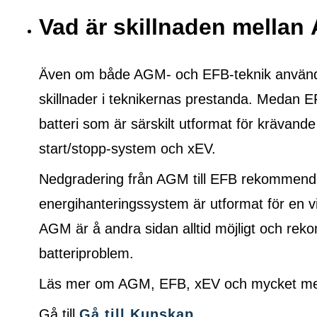
Vad är skillnaden mella
Även om både AGM- och EFB-teknik används f
skillnader i teknikernas prestanda. Medan E
batteri som är särskilt utformat för krävande
start/stopp-system och xEV.
Nedgradering från AGM till EFB rekommende
energihanteringssystem är utformat för en vi
AGM är å andra sidan alltid möjligt och r
batteriproblem.
Läs mer om AGM, EFB, xEV och mycket mer 
Gå till
Gå till Kunskap