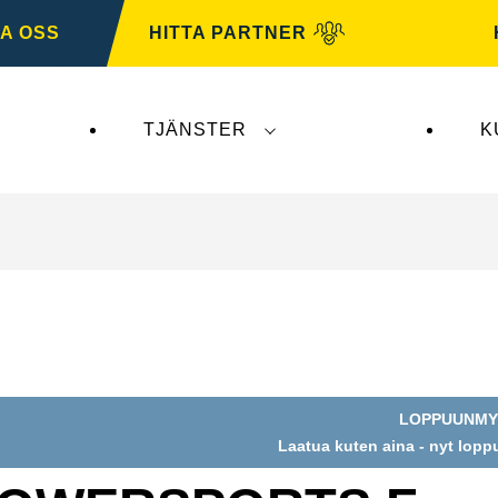
A OSS
HITTA PARTNER
TJÄNSTER
K
erkar inte
VARTA Automotive
. VARTA Automotive-b
LOPPUUNMY
Laatua kuten aina - nyt lop