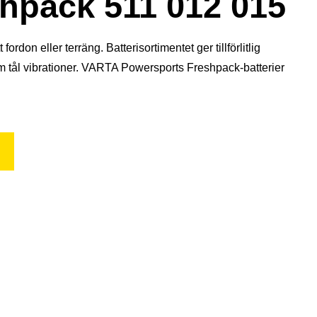
pack 511 012 015
don eller terräng. Batterisortimentet ger tillförlitlig
om tål vibrationer. VARTA Powersports Freshpack-batterier