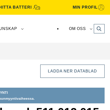
HITTA BATTERI
MIN PROFIL
Search
UNSKAP
OM OSS
atterier tillverkas och distribueras av
Clarios
.
LADDA NER DATABLAD
YNTI
puunmyyntivaiheessa.