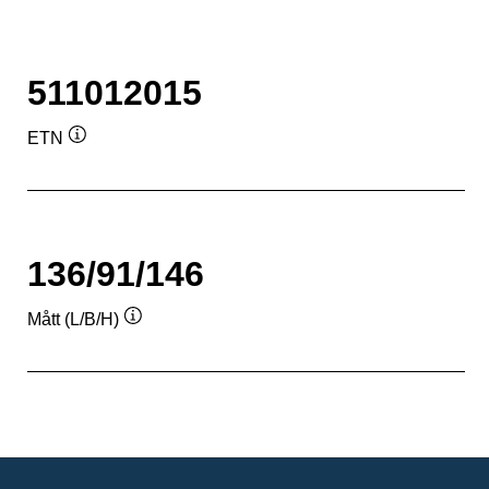
511012015
ETN
Verktygstips
136/91/146
Mått (L/B/H)
Verktygstips