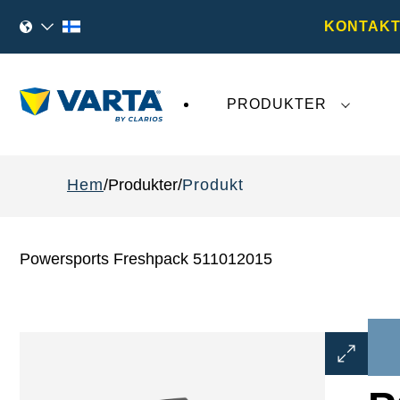
KONTAKT
PRODUKTER
Den senaste utvecklingen kring
VARTA AG
påv
Hem
Produkter
Produkt
Powersports Freshpack 511012015
Öppna
bilddialog