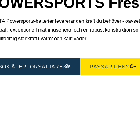
OWERSPORTS Fresh
 Powersports-batterier levererar den kraft du behöver - oavsett for
kraft, exceptionell matningsenergi och en robust konstruktion s
llförlitlig startkraft i varmt och kallt väder.
SÖK ÅTERFÖRSÄLJARE
PASSAR DEN?