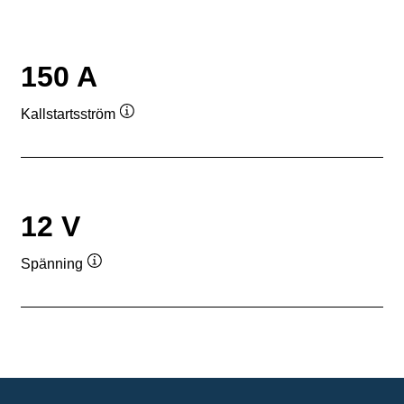
150 A
Kallstartsström
Verktygstips
12 V
Spänning
Verktygstips