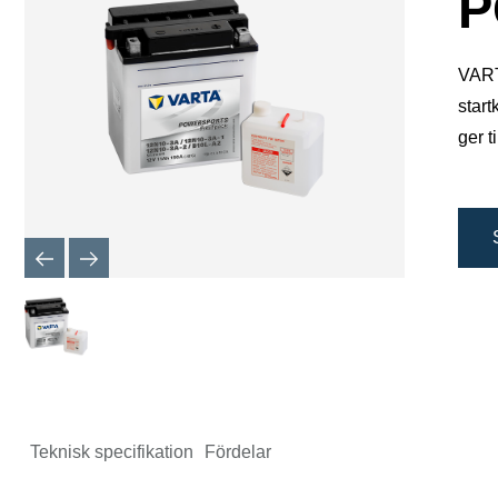
P
VARTA
start
ger ti
Teknisk specifikation
Fördelar