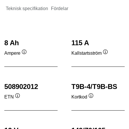
Teknisk specifikation
Fördelar
8 Ah
115 A
Ampere
Kallstartsström
Verktygstips
Verktygstip
508902012
T9B-4/T9B-BS
ETN
Kortkod
Verktygstips
Verktygstips