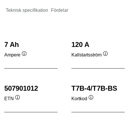
Teknisk specifikation
Fördelar
7 Ah
120 A
Ampere
Kallstartsström
Verktygstips
Verktygstip
507901012
T7B-4/T7B-BS
ETN
Kortkod
Verktygstips
Verktygstips