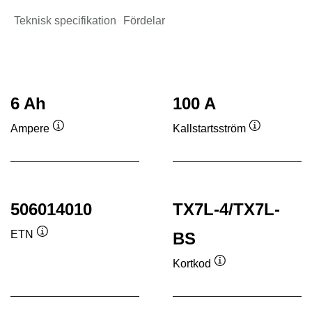
Teknisk specifikation
Fördelar
6 Ah
100 A
Ampere
Kallstartsström
Verktygstips
Verktygstip
506014010
TX7L-4/TX7L-
ETN
BS
Verktygstips
Kortkod
Verktygstips