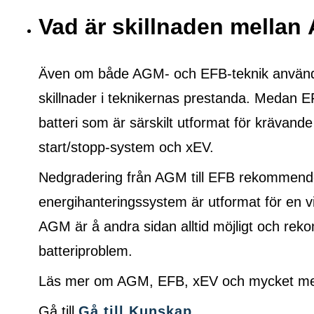
Vad är skillnaden mella
Även om både AGM- och EFB-teknik används f
skillnader i teknikernas prestanda. Medan E
batteri som är särskilt utformat för krävande
start/stopp-system och xEV.
Nedgradering från AGM till EFB rekommende
energihanteringssystem är utformat för en vi
AGM är å andra sidan alltid möjligt och r
batteriproblem.
Läs mer om AGM, EFB, xEV och mycket mer 
Gå till
Gå till Kunskap