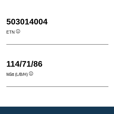
503014004
ETN
Verktygstips
114/71/86
Mått (L/B/H)
Verktygstips