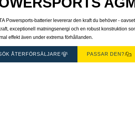
OWERSPORTS AGM 5
 Powersports-batterier levererar den kraft du behöver - oavsett for
kraft, exceptionell matningsenergi och en robust konstruktion s
mal effekt även under extrema förhållanden.
SÖK ÅTERFÖRSÄLJARE
PASSAR DEN?