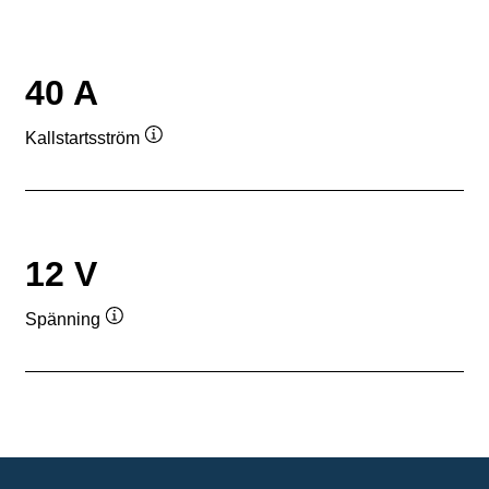
40 A
Kallstartsström
Verktygstips
12 V
Spänning
Verktygstips