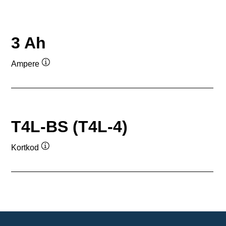
3 Ah
Ampere
Verktygstips
T4L-BS (T4L-4)
Kortkod
Verktygstips