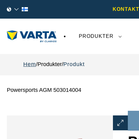
KONTAKT
PRODUKTER
Den senaste utvecklingen kring
VARTA AG
påv
Hem
Produkter
Produkt
Powersports AGM 503014004
Öppna
bilddialog