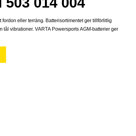
03 014 004
don eller terräng. Batterisortimentet ger tillförlitlig
om tål vibrationer. VARTA Powersports AGM-batterier ger