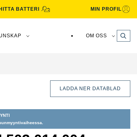
HITTA BATTERI
MIN PROFIL
Search
UNSKAP
OM OSS
atterier tillverkas och distribueras av
Clarios
.
LADDA NER DATABLAD
YNTI
puunmyyntivaiheessa.