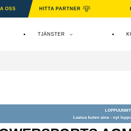
A OSS
HITTA PARTNER
TJÄNSTER
K
erkar inte
VARTA Automotive
. VARTA Automotive-b
LOPPUUNMY
Laatua kuten aina - nyt lop