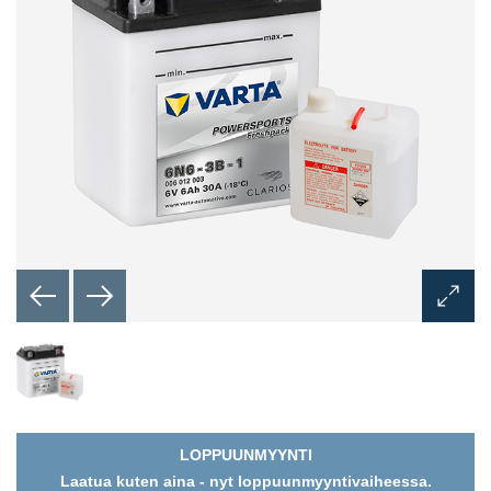
Öppna
bilddia
LOPPUUNMYYNTI
Laatua kuten aina - nyt loppuunmyyntivaiheessa.