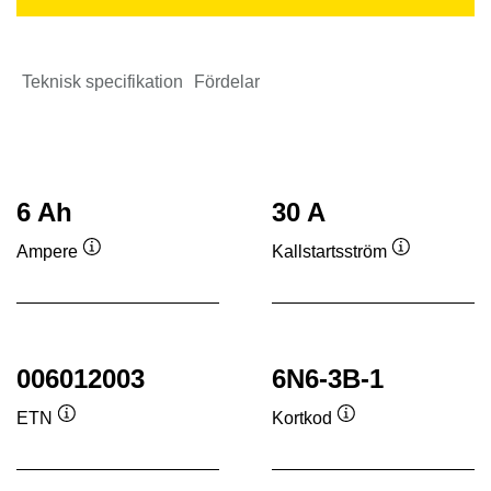
Teknisk specifikation
Fördelar
6 Ah
30 A
Ampere
Kallstartsström
Verktygstips
Verktygstip
006012003
6N6-3B-1
ETN
Kortkod
Verktygstips
Verktygstips