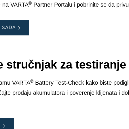
®
ke na VARTA
Partner Portalu i pobrinite se da priv
E SADA
e stručnjak
za testiranj
®
gramu VARTA
Battery Test-Check kako biste podigli
ćajte prodaju akumulatora i poverenje klijenata i d
E