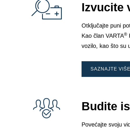
Izvucite 
Otključajte puni p
®
Kao član VARTA
P
vozilo, kao što su 
SAZNAJTE VIŠ
Budite i
Povećajte svoju vid