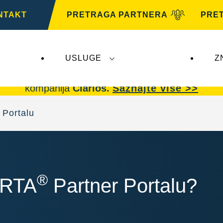
NTAKT
PRETRAGA PARTNERA
PRE
USLUGE
Z
arta AG
ne utiču na
VARTA Automotive
.
VARTA A
kompanija
Clarios.
Saznajte više >>
 Portalu
®
VARTA
Partner Portalu?