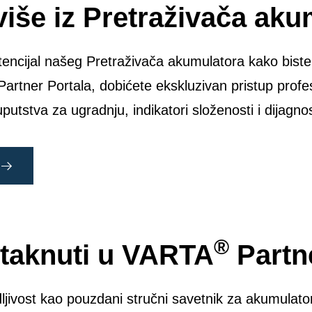
više iz Pretraživača
aku
otencijal našeg Pretraživača akumulatora kako biste
artner Portala, dobićete ekskluzivan pristup profe
uputstva za ugradnju, indikatori složenosti i dijagnos
E
®
staknuti u
VARTA
Partn
ljivost kao pouzdani stručni savetnik za akumulatora