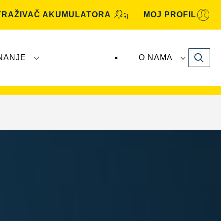
TRAŽIVAČ AKUMULATORA
MOJ PROFIL
Search
NANJE
O NAMA
utomotive
akumulatore proizvodi i distribuira