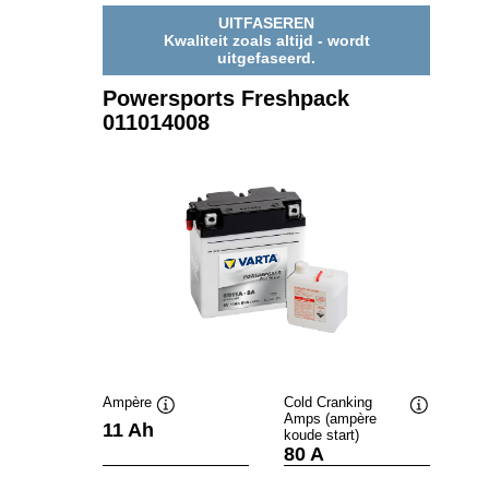
UITFASEREN
Kwaliteit zoals altijd - wordt
uitgefaseerd.
Powersports Freshpack
011014008
Ampère
Cold Cranking
Amps (ampère
Informatie
Informatie
11 Ah
koude start)
over
over
80 A
de
de
tool
tool