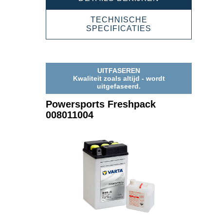
FRESHPACK
006012003
TECHNISCHE
POWERSPORT
SPECIFICATIES
FRESHPACK
006012003
UITFASEREN
Kwaliteit zoals altijd - wordt
uitgefaseerd.
Powersports Freshpack
008011004