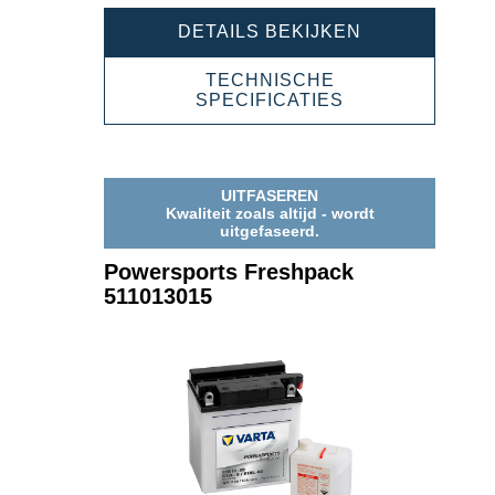
POWERSPOR
DETAILS BEKIJKEN
FRESHPACK
511012015
TECHNISCHE
POWERSPORT
SPECIFICATIES
FRESHPACK
511012015
UITFASEREN
Kwaliteit zoals altijd - wordt
uitgefaseerd.
Powersports Freshpack
511013015