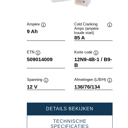
Ampère
Cold Cranking
Amps (ampère
Informatie
Informatie
9 Ah
koude start)
over
over
85 A
de
de
tool
tool
ETN
Korte code
Informatie
Informatie
509014009
12N9-4B-1 / B9-
over
over
B
de
de
tool
tool
Spanning
Afmetingen (L/B/H)
Informatie
Informatie
12 V
136/76/134
over
over
de
de
tool
tool
POWERSPOR
DETAILS BEKIJKEN
FRESHPACK
509014009
TECHNISCHE
POWERSPORT
SPECIFICATIES