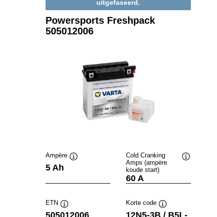
uitgefaseerd.
Powersports Freshpack
505012006
Ampère
Cold Cranking
Amps (ampère
Informatie
Informatie
5 Ah
koude start)
over
over
60 A
de
de
tool
tool
ETN
Korte code
Informatie
Informatie
505012006
12N5-3B / B5L-