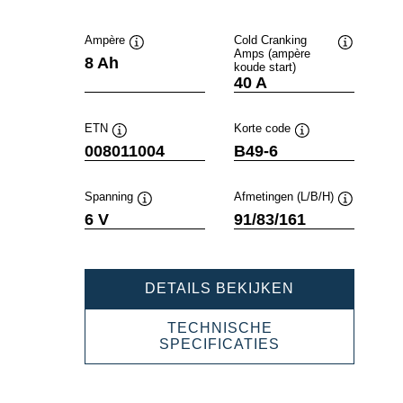
Ampère
Cold Cranking
Amps (ampère
Informatie
Informatie
8 Ah
koude start)
over
over
40 A
de
de
tool
tool
ETN
Korte code
Informatie
Informatie
008011004
B49-6
over
over
de
de
tool
tool
Spanning
Afmetingen (L/B/H)
Informatie
Informatie
6 V
91/83/161
over
over
de
de
tool
tool
POWERSPOR
DETAILS BEKIJKEN
FRESHPACK
008011004
TECHNISCHE
POWERSPORT
SPECIFICATIES
FRESHPACK
008011004