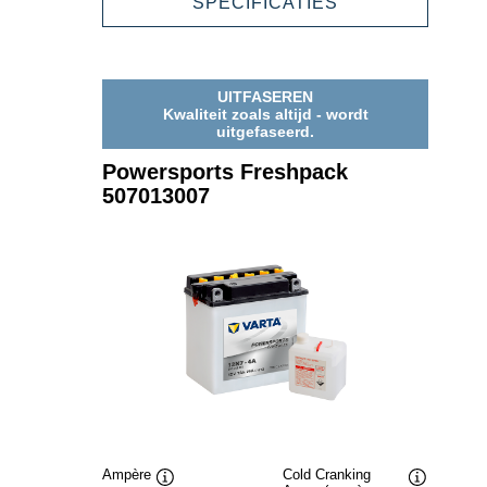
POWERSPORT
SPECIFICATIES
FRESHPACK
507012007
UITFASEREN
Kwaliteit zoals altijd - wordt
uitgefaseerd.
Powersports Freshpack
507013007
Ampère
Cold Cranking