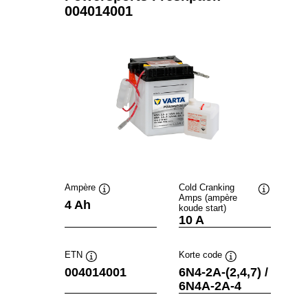
004014001
Ampère
Cold Cranking
Amps (ampère
Informatie
Informatie
4 Ah
koude start)
over
over
10 A
de
de
tool
tool
ETN
Korte code
Informatie
Informatie
004014001
6N4-2A-(2,4,7) /
over
over
6N4A-2A-4
de
de
tool
tool