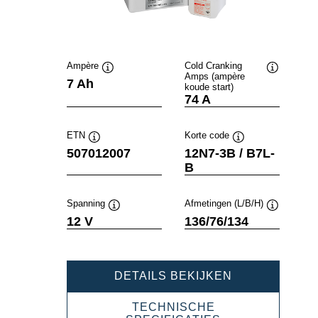
Ampère
Cold Cranking
Amps (ampère
Informatie
Informatie
7 Ah
koude start)
over
over
74 A
de
de
tool
tool
ETN
Korte code
Informatie
Informatie
507012007
12N7-3B / B7L-
over
over
B
de
de
tool
tool
Spanning
Afmetingen (L/B/H)
Informatie
Informatie
12 V
136/76/134
over
over
de
de
tool
tool
POWERSPOR
DETAILS BEKIJKEN
FRESHPACK
507012007
TECHNISCHE