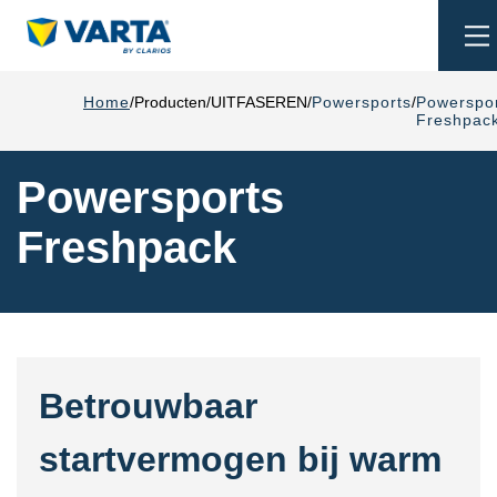
To
na
Home
Producten
UITFASEREN
Powersports
Powerspo
Freshpac
Powersports
Freshpack
Betrouwbaar
startvermogen bij warm