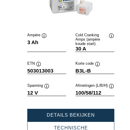
Ampère
Cold Cranking
Amps (ampère
Informatie
Informatie
3 Ah
koude start)
over
over
30 A
de
de
tool
tool
ETN
Korte code
Informatie
Informatie
503013003
B3L-B
over
over
de
de
tool
tool
Spanning
Afmetingen (L/B/H)
Informatie
Informatie
12 V
100/58/112
over
over
de
de
tool
tool
POWERSPOR
DETAILS BEKIJKEN
FRESHPACK
503013003
TECHNISCHE