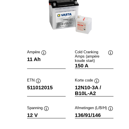
Ampère
Cold Cranking
Amps (ampère
Informatie
Informatie
11 Ah
koude start)
over
over
150 A
de
de
tool
tool
ETN
Korte code
Informatie
Informatie
511012015
12N10-3A /
over
over
B10L-A2
de
de
tool
tool
Spanning
Afmetingen (L/B/H)
Informatie
Informatie
12 V
136/91/146
over
over
de
de
tool
tool