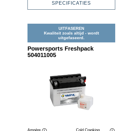
POWERSPORT
SPECIFICATIES
FRESHPACK
503013003
UITFASEREN
Kwaliteit zoals altijd - wordt
uitgefaseerd.
Powersports Freshpack
504011005
Ampère
Cold Cranking