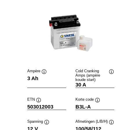
Ampère
Cold Cranking
Amps (ampère
Informatie
Informatie
3 Ah
koude start)
over
over
30 A
de
de
tool
tool
ETN
Korte code
Informatie
Informatie
503012003
B3L-A
over
over
de
de
tool
tool
Spanning
Afmetingen (L/B/H)
Informatie
Informatie
12 V
100/58/112