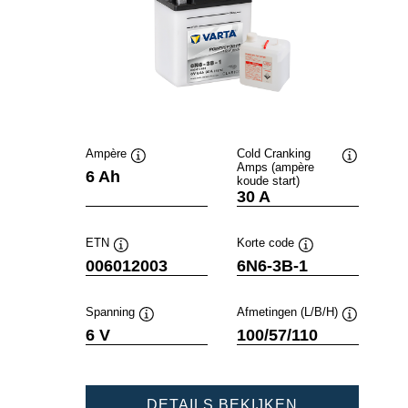
Ampère
Cold Cranking
Amps (ampère
Informatie
Informatie
6 Ah
koude start)
over
over
30 A
de
de
tool
tool
ETN
Korte code
Informatie
Informatie
006012003
6N6-3B-1
over
over
de
de
tool
tool
Spanning
Afmetingen (L/B/H)
Informatie
Informatie
6 V
100/57/110
over
over
de
de
tool
tool
POWERSPOR
DETAILS BEKIJKEN