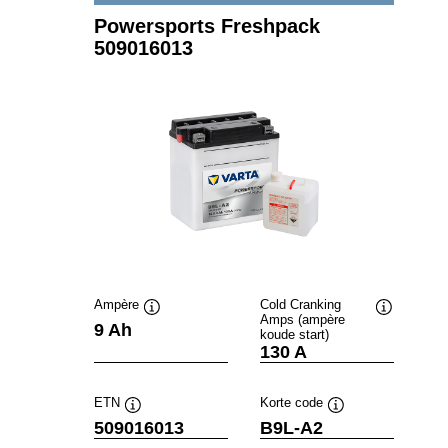
Powersports Freshpack
509016013
Ampère
Cold Cranking
Amps (ampère
Informatie
Informatie
9 Ah
koude start)
over
over
130 A
de
de
tool
tool
ETN
Korte code
Informatie
Informatie
509016013
B9L-A2
over
over