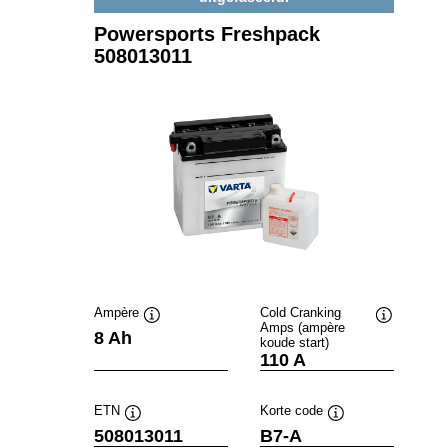
Powersports Freshpack
508013011
Ampère
Cold Cranking
Amps (ampère
Informatie
Informatie
8 Ah
koude start)
over
over
110 A
de
de
tool
tool
ETN
Korte code
Informatie
Informatie
508013011
B7-A
over
over