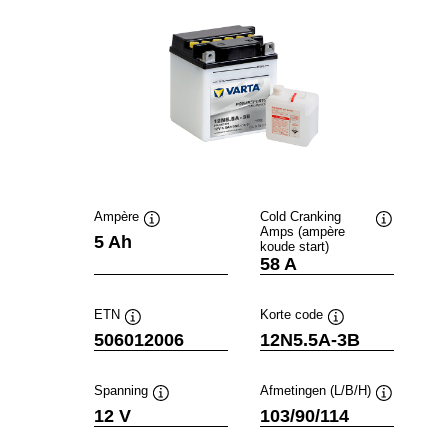
Ampère
Cold Cranking
Amps (ampère
Informatie
Informatie
5 Ah
koude start)
over
over
58 A
de
de
tool
tool
ETN
Korte code
Informatie
Informatie
506012006
12N5.5A-3B
over
over
de
de
tool
tool
Spanning
Afmetingen (L/B/H)
Informatie
Informatie
12 V
103/90/114
over
over
de
de