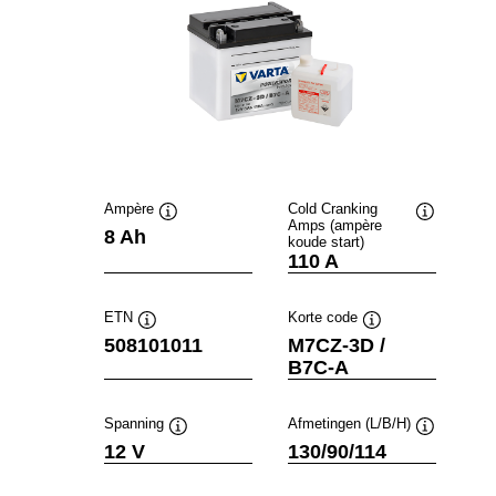
Ampère
Cold Cranking
Amps (ampère
Informatie
Informatie
8 Ah
koude start)
over
over
110 A
de
de
tool
tool
ETN
Korte code
Informatie
Informatie
508101011
M7CZ-3D /
over
over
B7C-A
de
de
tool
tool
Spanning
Afmetingen (L/B/H)
Informatie
Informatie
12 V
130/90/114
over
over
de
de